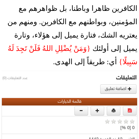
الكافرين ظاهرا وباطنا، بل ظواهرهم مع
المؤمنين، وبواطنهم مع الكافرين. ومنهم من
يعتريه الشك، فتارة يميل إلى هؤلاء، وتارة
يميل إلى أولئك
{وَمَنْ يُضْلِلِ اللهُ فَلَنْ تَجِدَ لَهُ
سَبِيلًا}
أي: طريقاً إلى الهدى.
التعليقات
عدد التعليقات (0)
اضافة تعليق
قائمة الخيارات
0 [0 %]