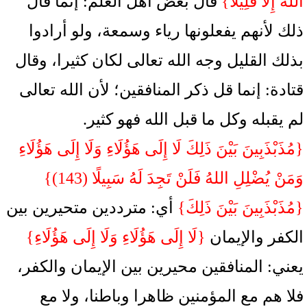
اللهَ إِلَّا قَلِيلًا}
قال بعض أهل العلم: إنما قال
ذلك لأنهم يفعلونها رياء وسمعة، ولو أرادوا
بذلك القليل وجه الله تعالى لكان كثيرا، وقال
قتادة: إنما قل ذكر المنافقين؛ لأن الله تعالى
لم يقبله وكل ما قبل الله فهو كثير.
{مُذَبْذَبِينَ بَيْنَ ذَلِكَ لَا إِلَى هَؤُلَاءِ وَلَا إِلَى هَؤُلَاءِ
وَمَنْ يُضْلِلِ اللهُ فَلَنْ تَجِدَ لَهُ سَبِيلًا (143)}
{مُذَبْذَبِينَ بَيْنَ ذَلِكَ}
أي: مترددين متحيرين بين
الكفر والإيمان
{لَا إِلَى هَؤُلَاءِ وَلَا إِلَى هَؤُلَاءِ}
يعني: المنافقين محيرين بين الإيمان والكفر،
فلا هم مع المؤمنين ظاهرا وباطنا، ولا مع