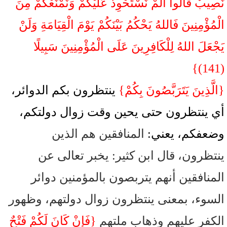
نَصِيبٌ قَالُوا أَلَمْ نَسْتَحْوِذْ عَلَيْكُمْ وَنَمْنَعْكُمْ مِنَ
الْمُؤْمِنِينَ فَاللهُ يَحْكُمُ بَيْنَكُمْ يَوْمَ الْقِيَامَةِ وَلَنْ
يَجْعَلَ اللهُ لِلْكَافِرِينَ عَلَى الْمُؤْمِنِينَ سَبِيلًا
(141)}
{الَّذِينَ يَتَرَبَّصُونَ بِكُمْ}
ينتظرون بكم الدوائر،
أي ينتظرون حتى يحين وقت زوال دولتكم،
وضعفكم، يعني:
المنافقين هم الذين
ينتظرون، قال ابن كثير: يخبر تعالى عن
المنافقين أنهم يتربصون بالمؤمنين دوائر
السوء، بمعنى ينتظرون زوال دولتهم، وظهور
الكفر عليهم وذهاب ملتهم
{فَإِنْ كَانَ لَكُمْ فَتْحٌ