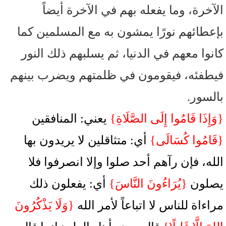
الآخرة، وما يفعله بهم في الآخرة أيضاً
بإعطائهم نورًا يمشون به مع المسلمين كما
كانوا معهم في الدنيا، ثم يسلبهم ذلك النور
فيطفئه، فيقومون في ظلمتهم ويضرب بينهم
بالسور.
{وَإِذَا قَامُوا إِلَى الصَّلَاةِ}
يعني: المنافقين
{قَامُوا كُسَالَى}
أي: متثاقلين لا يريدون بها
الله، فإن رآهم أحد صلوا وإلا انصرفوا فلا
يصلون
{يُرَاءُونَ النَّاسَ}
أي: يفعلون ذلك
مراءاة للناس لا اتباعاً لأمر الله
{وَلَا يَذْكُرُونَ