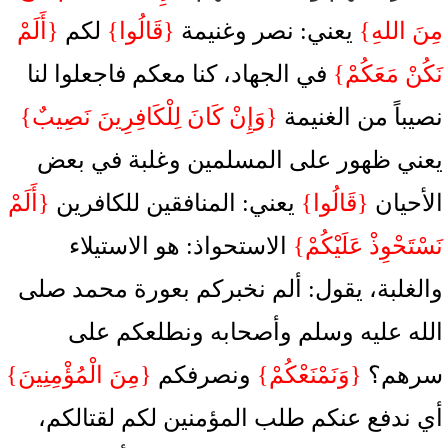
مِنَ اللهِ}
يعني: نصر وغنيمة
{قَالُوا}
لكم
{أَلَمْ
نَكُنْ مَعَكُمْ}
في الجهاد، كنا معكم فاجعلوا لنا
نصيباً من الغنيمة
{وَإِنْ كَانَ لِلْكَافِرِينَ نَصِيبٌ}
يعني ظهور على المسلمين وغلبة في بعض
الأحيان
{قَالُوا}
يعني: المنافقين للكافرين
{أَلَمْ
نَسْتَحْوِذْ عَلَيْكُمْ}
الاستحواذ: هو الاستيلاء
والغلبة، يقول: ألم نخبركم بعورة محمد صلى
الله عليه وسلم وأصحابه ونطلعكم على
سرهم؟
{وَنَمْنَعْكُمْ}
ونصرفكم
{مِنَ الْمُؤْمِنِينَ}
أي ندفع عنكم طلب المؤمنين لكم لقتالكم،