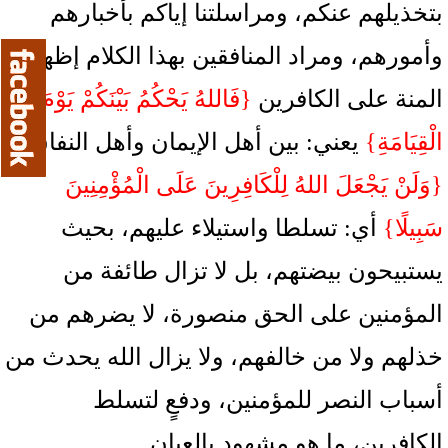
بتخذيلهم عنكم، ومراسلتنا إياكم بأخبارهم
وأمورهم، ومراد المنافقين بهذا الكلام إظهار
المنة على الكافرين
{فَاللهُ يَحْكُمُ بَيْنَكُمْ يَوْمَ
الْقِيَامَةِ}
يعني: بين أهل الإيمان وأهل النفاق
{وَلَنْ يَجْعَلَ اللهُ لِلْكَافِرِينَ عَلَى الْمُؤْمِنِينَ
سَبِيلًا}
أي: تسلطا واستيلاء عليهم، بحيث
يستبيحون بيضتهم، بل لا تزال طائفة من
المؤمنين على الحق منصورة، لا يضرهم من
خذلهم ولا من خالفهم، ولا يزال الله يحدث من
أسباب النصر للمؤمنين، ودفعٍ لتسلط
الكافرين، ما هو مشهود بالعيان.