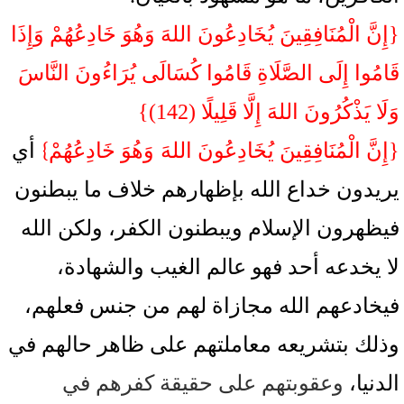
{إِنَّ الْمُنَافِقِينَ يُخَادِعُونَ اللهَ وَهُوَ خَادِعُهُمْ وَإِذَا
قَامُوا إِلَى الصَّلَاةِ قَامُوا كُسَالَى يُرَاءُونَ النَّاسَ
وَلَا يَذْكُرُونَ اللهَ إِلَّا قَلِيلًا (142)}
}
{إِنَّ الْمُنَافِقِينَ يُخَادِعُونَ اللهَ
وَهُوَ خَادِعُهُمْ
أي
يريدون خداع الله بإظهارهم خلاف ما يبطنون
فيظهرون الإسلام ويبطنون الكفر، ولكن الله
لا يخدعه أحد فهو عالم الغيب والشهادة،
فيخادعهم الله مجازاة لهم من جنس فعلهم،
وذلك بتشريعه معاملتهم على ظاهر حالهم في
الدنيا،
وعقوبتهم على حقيقة كفرهم في