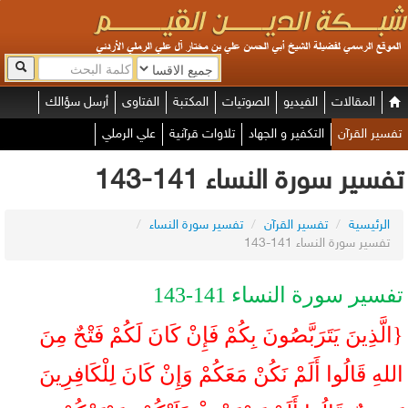
المقالات
الفيديو
الصوتيات
المكتبة
الفتاوى
أرسل سؤالك
تفسير القرآن
التكفير و الجهاد
تلاوات قرآنية
علي الرملي
تفسير سورة النساء 141-143
الرئيسية
/
تفسير القرآن
/
تفسير سورة النساء
/
تفسير سورة النساء 141-143
تفسير سورة النساء 141-143
{الَّذِينَ يَتَرَبَّصُونَ بِكُمْ فَإِنْ كَانَ لَكُمْ فَتْحٌ مِنَ
اللهِ قَالُوا أَلَمْ نَكُنْ مَعَكُمْ وَإِنْ كَانَ لِلْكَافِرِينَ