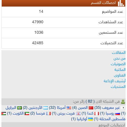
حصائات القسم
لمواضيع
14
لمشاهدات
47990
لمستمعين
1036
لتحميلات
42485
ت
ات
لإذاعة
ات
لشبكة الان
( 82 )
زائر من:
 معروف
(35)
الصين
(4)
أمريكا
(32)
الأرجنتين
(2)
البرازيل
روسيا
(1)
كندا
(1)
قريت بريتن
(1)
فرنسا
(2)
الكويت
(1)
 المحتلة
(1)
أوكرانيا
(1)
ات الموقع