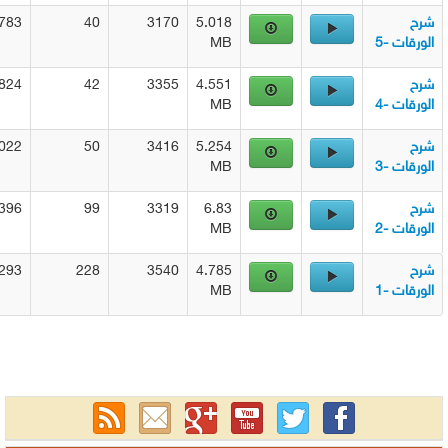
2783
40
3170
5.018
ت -5
MB
2824
42
3355
4.551
ت -4
MB
3022
50
3416
5.254
ت -3
MB
3396
99
3319
6.83
ت -2
MB
4293
228
3540
4.785
ت -1
MB