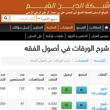
لمقالات
الفيديو
الصوتيات
المكتبة
الفتاوى
أرسل سؤالك
القرآن
التكفير و الجهاد
تلاوات قرآنية
علي الرملي
 الورقات في أصول الفقه
يسية
/
الصوتيات
/
شرح الورقات في أصول الفقه
استمع
تحميل
حجم
عدد
عدد
عدد
الملف
المشاهدات
المستمعين
التحميلات
3398
132
3978
4.489
ت-14
MB
3050
81
3944
4.534
ت-13
MB