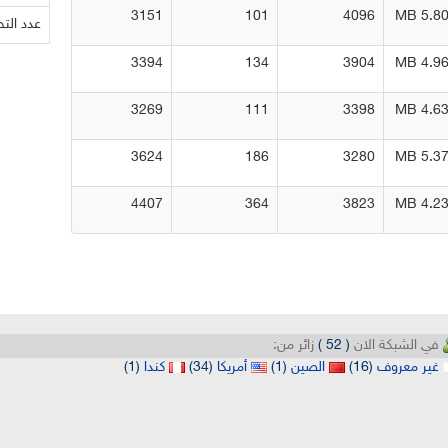
3151
101
4096
5.807 
عدد الت
3394
134
3904
4.961 
3269
111
3398
4.639 
3624
186
3280
5.371 
4407
364
3823
4.238 
في الشبكة الان
( 52 )
زائر من:
غير معروف
(16)
الصين
(1)
أمريكا
(34)
كندا
(1)