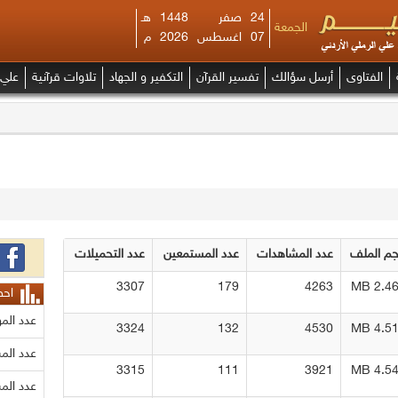
24
صفر
1448
هـ
الجمعة
07
اغسطس
2026
م
الفتاوى
أرسل سؤالك
تفسير القرآن
التكفير و الجهاد
تلاوات قرآنية
علي 
م الملف
عدد المشاهدات
عدد المستمعين
عدد التحميلات
3307
179
4263
2.466 
احص
عدد الم
3324
132
4530
4.516 
عدد الم
3315
111
3921
4.542 
عدد الم