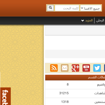
الرملي
المزيد
ائات القسم
واضيع
8
شاهدات
31215
ستمعين
1318