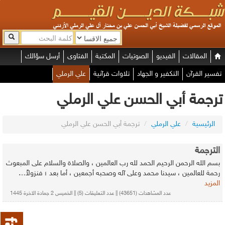
المقالات
الفيديو
الصوتيات
المكتبة
الفتاوى
أرسل سؤالك
تفسير القرآن
التكفير و الجهاد
تلاوات قرآنية
علي الرملي
ترجمة أبي الحسن علي الرملي
الرئيسية
/
علي الرملي
/
ترجمة أبي الحسن علي الرملي
الترجمة
بسم الله الرحمن الرحيم الحمد لله رب العالمين ، والصلاة والسلام على المبعوث
رحمة للعالمين ، سيدنا محمد وعلى آله وصحبه أجمعين ، أما بعد ؛ فنزولاً…
المزيد
عدد المشاهدات (43651) || عدد التعليقات (5) || الخميس 2 جمادة الاخرة 1445