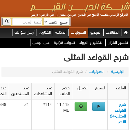
لمقالات
الفيديو
الصوتيات
المكتبة
الفتاوى
أرسل سؤالك
القرآن
التكفير و الجهاد
تلاوات قرآنية
علي الرملي
 القواعد المثلى
يسية
/
الصوتيات
/
شرح القواعد المثلى
استمع
تحميل
حجم
عدد
عدد
عدد
الملف
المشاهدات
المستمعين
التحميلات
1649
21
2114
11.118
د
MB
المثلى-24