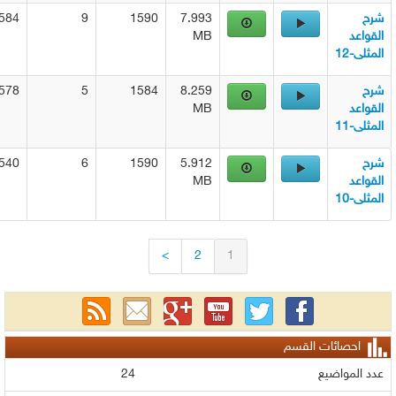
1584
9
1590
7.993
د
MB
12
1578
5
1584
8.259
د
MB
11
1540
6
1590
5.912
د
MB
10
>
2
1
حصائات القسم
لمواضيع
24