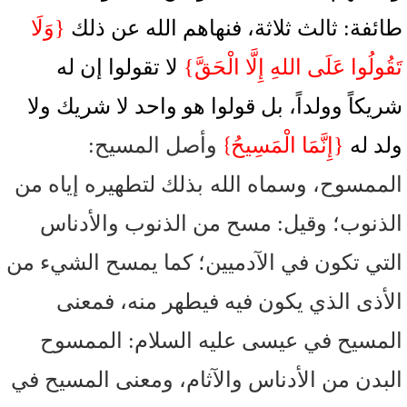
طائفة: ثالث ثلاثة، فنهاهم الله عن ذلك
{وَلَا
تَقُولُوا عَلَى اللهِ إِلَّا الْحَقَّ}
لا تقولوا إن له
شريكاً وولداً، بل قولوا هو واحد لا شريك ولا
}
ولد له
{إِنَّمَا الْمَسِيحُ
وأصل المسيح:
الممسوح، وسماه الله
بذلك لتطهيره إياه من
الذنوب؛ وقيل: مسح من الذنوب والأدناس
التي تكون في الآدميين؛ كما يمسح الشيء من
الأذى الذي يكون فيه فيطهر منه، فمعنى
المسيح في عيسى عليه السلام: الممسوح
البدن من الأدناس والآثام، ومعنى المسيح في