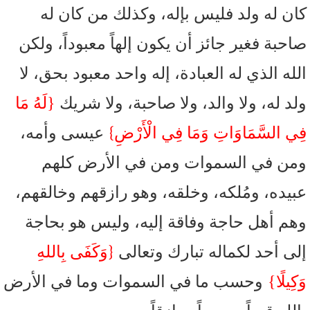
كان له ولد فليس بإله، وكذلك من كان له
صاحبة فغير جائز أن يكون إلهاً معبوداً، ولكن
الله الذي له العبادة، إله واحد معبود بحق، لا
ولد له، ولا والد، ولا صاحبة، ولا شريك
{لَهُ مَا
}
فِي السَّمَاوَاتِ وَمَا فِي الْأَرْضِ
عيسى وأمه،
ومن في السموات ومن في الأرض كلهم
عبيده، ومُلكه، وخلقه، وهو رازقهم وخالقهم،
وهم أهل حاجة وفاقة إليه، وليس هو بحاجة
{
إلى أحد لكماله تبارك وتعالى
وَكَفَى بِاللهِ
وَكِيلًا}
وحسب ما في السموات وما في الأرض