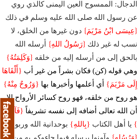
الدجال: الممسوح العين اليمنى كالذي روي
عن رسول الله صلى الله عليه وسلم في ذلك
}
{
عِيسَى ابْنُ مَرْيَمَ
دون غيرها من الخلق، لا
}
{
نسب له غير ذلك
رَسُولُ اللهِ
أرسله الله
{
بالحق إلى من أرسله إليه من خلقه
وَكَلِمَتُهُ}
وهي قوله (كن) فكان بشراً من غير أب
{أَلْقَاهَا
إِلَى مَرْيَمَ}
أي أعلمها وأخبرها بها
{وَرُوحٌ مِنْهُ}
هو روح من خلقه، فهو روح كسائر الأرواح إلا
أن الله تعالى أضافه إلى نفسه تشريفاً
{فَآمِنُوا
}
يا أهل الكتاب
{بِاللهِ}
بوحدانية الله وربوبيته
}
{
وَرُسُلِهِ
وآمنوا برسله فيما جاءوكم به من