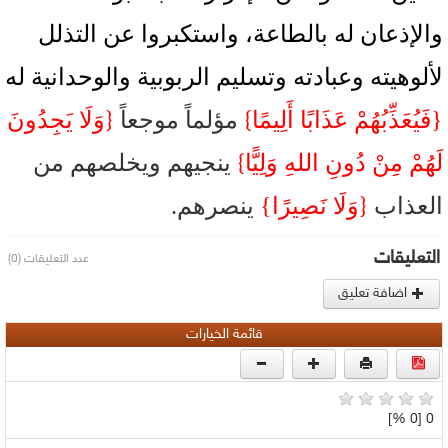
والإذعان له بالطاعة، واستكبروا عن التذلل
لألوهيته وعبادته وتسليم الربوبية والوحدانية له
{
}
{فَيُعَذِّبُهُمْ عَذَابًا أَلِيمًا
مؤلماً موجعاً
وَلَا يَجِدُونَ
}
لَهُمْ مِنْ دُونِ اللهِ وَلِيًّا
ينجيهم ويخلصهم من
{
العذاب
وَلَا نَصِيرًا}
ينصرهم.
التعليقات
عدد التعليقات (0)
اضافة تعليق
قائمة الخيارات
0 [0 %]