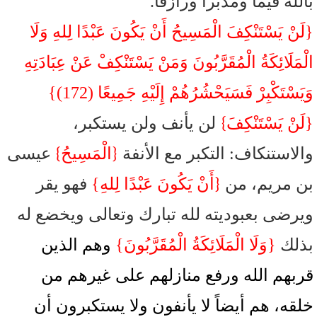
بالله قيماً ومدبراً ورازقاً.
{لَنْ يَسْتَنْكِفَ الْمَسِيحُ أَنْ يَكُونَ عَبْدًا لِلهِ وَلَا
الْمَلَائِكَةُ الْمُقَرَّبُونَ وَمَنْ يَسْتَنْكِفْ عَنْ عِبَادَتِهِ
وَيَسْتَكْبِرْ فَسَيَحْشُرُهُمْ إِلَيْهِ جَمِيعًا (172)}
}
{لَنْ يَسْتَنْكِفَ
لن يأنف ولن يستكبر،
}
{
والاستنكاف: التكبر مع الأنفة
الْمَسِيحُ
عيسى
{
بن مريم، من
أَنْ يَكُونَ عَبْدًا لِلهِ}
فهو يقر
ويرضى بعبوديته لله تبارك وتعالى ويخضع له
بذلك
{وَلَا الْمَلَائِكَةُ الْمُقَرَّبُونَ}
وهم الذين
قربهم الله ورفع منازلهم على غيرهم من
خلقه، هم أيضاً لا يأنفون ولا يستكبرون أن