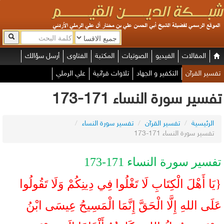
المقالات
الفيديو
الصوتيات
المكتبة
الفتاوى
أرسل سؤالك
تفسير القرآن
التكفير و الجهاد
تلاوات قرآنية
علي الرملي
تفسير سورة النساء 171-173
الرئيسية
/
تفسير القرآن
/
تفسير سورة النساء
/
تفسير سورة النساء 171-173
تفسير سورة النساء 171-173
{يَا أَهْلَ الْكِتَابِ لَا تَغْلُوا فِي دِينِكُمْ وَلَا تَقُولُوا
عَلَى اللهِ إِلَّا الْحَقَّ إِنَّمَا الْمَسِيحُ عِيسَى ابْنُ