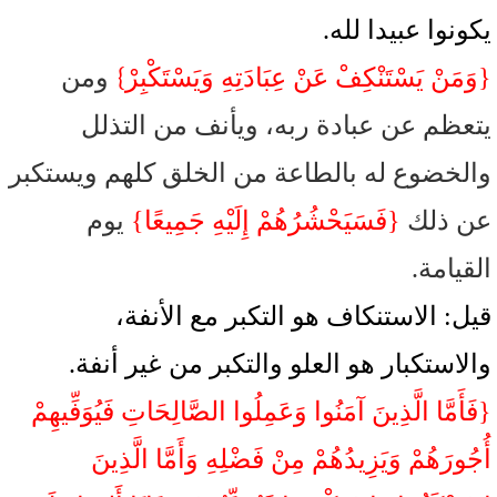
يكونوا عبيدا لله.
}
{وَمَنْ يَسْتَنْكِفْ عَنْ عِبَادَتِهِ وَيَسْتَكْبِرْ
ومن
يتعظم عن عبادة ربه، ويأنف من التذلل
والخضوع له بالطاعة من الخلق كلهم
ويستكبر
عن ذلك
{فَسَيَحْشُرُهُمْ إِلَيْهِ جَمِيعًا}
يوم
القيامة.
قيل: الاستنكاف هو التكبر مع الأنفة،
والاستكبار هو العلو والتكبر من غير أنفة.
{فَأَمَّا الَّذِينَ آمَنُوا وَعَمِلُوا الصَّالِحَاتِ فَيُوَفِّيهِمْ
أُجُورَهُمْ وَيَزِيدُهُمْ مِنْ فَضْلِهِ وَأَمَّا الَّذِينَ