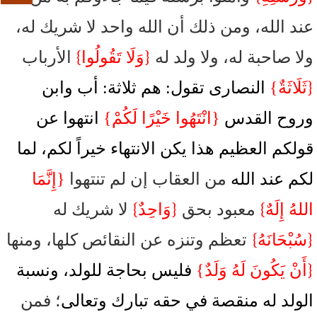
عند الله، ومن ذلك أن الله واحد لا شريك له،
}
{
ولا صاحبة له، ولا ولد له
وَلَا تَقُولُوا
الأرباب
{
ثَلَاثَةٌ}
النصارى تقول: هم ثلاثة: أب وابن
وروح القدس
{انْتَهُوا خَيْرًا لَكُمْ}
انتهوا عن
قولكم العظيم هذا يكن الانتهاء خيراً لكم، لما
لكم عند الله
من العقاب إن لم تنتهوا
{إِنَّمَا
}
{
}
اللهُ إِلَهٌ
معبود بحق
وَاحِدٌ
لا شريك له
}
{
سُبْحَانَهُ
تعظم وتنزه عن النقائص كلها، ومنها
{
أَنْ يَكُونَ لَهُ وَلَدٌ}
فليس بحاجة للولد، ونسبة
الولد له منقصة في حقه تبارك وتعالى
؛ فمن