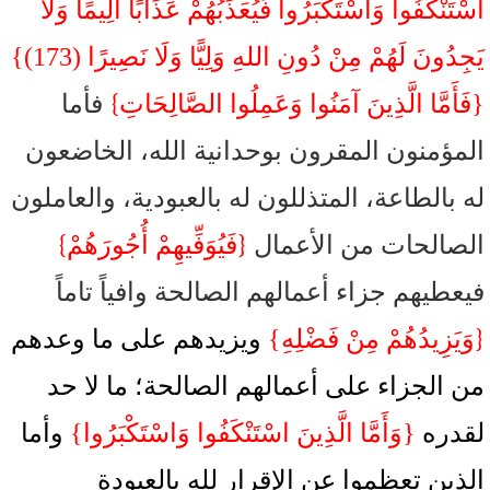
اسْتَنْكَفُوا وَاسْتَكْبَرُوا فَيُعَذِّبُهُمْ عَذَابًا أَلِيمًا وَلَا
يَجِدُونَ لَهُمْ مِنْ دُونِ اللهِ وَلِيًّا وَلَا نَصِيرًا (173)}
}
{فَأَمَّا الَّذِينَ آمَنُوا وَعَمِلُوا الصَّالِحَاتِ
فأما
المؤمنون المقرون بوحدانية الله، الخاضعون
له بالطاعة، المتذللون له بالعبودية، والعاملون
}
{
الصالحات من الأعمال
فَيُوَفِّيهِمْ أُجُورَهُمْ
فيعطيهم جزاء أعمالهم الصالحة وافياً تاماً
{
وَيَزِيدُهُمْ مِنْ فَضْلِهِ}
ويزيدهم على ما وعدهم
من الجزاء على أعمالهم الصالحة؛ ما لا حد
لقدره
{وَأَمَّا الَّذِينَ اسْتَنْكَفُوا وَاسْتَكْبَرُوا}
وأما
الذين تعظموا عن الإقرار لله بالعبودة