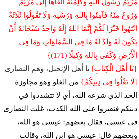
مَرْيَمَ رَسُولُ اللهِ وَكَلِمَتُهُ أَلْقَاهَا إِلَى مَرْيَمَ
وَرُوحٌ مِنْهُ فَآمِنُوا بِاللهِ وَرُسُلِهِ وَلَا تَقُولُوا ثَلَاثَةٌ
انْتَهُوا خَيْرًا لَكُمْ إِنَّمَا اللهُ إِلَهٌ وَاحِدٌ سُبْحَانَهُ أَنْ
يَكُونَ لَهُ وَلَدٌ لَهُ مَا فِي السَّمَاوَاتِ وَمَا فِي
الْأَرْضِ وَكَفَى بِاللهِ وَكِيلًا (171)}
}
{يَا أَهْلَ الْكِتَابِ
يا أهل الإنجيل، وهم النصارى
{
لَا تَغْلُوا فِي دِينِكُمْ}
من الغلو وهو مجاوزة
الحد الذي شرعه الله، أي لا تتشددوا في
دينكم فتفتروا على الله الكذب، غلت النصارى
في عيسى، فقال بعضهم: عيسى هو الله،
وبعضهم قال: عيسى هو ابن الله، وقالت