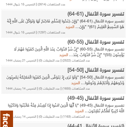
عدد المشاهدات (2614) || الخميس 15 شوال 1444
تفسير سورة الأنفال (61-64)
تفسير سورة الأنفال (61-64) {وَإِنْ جَنَحُوا لِلسَّلْمِ فَاجْنَحْ لَهَا وَتَوَكَّلْ عَلَى اللَّهِ إِنَّهُ
هُوَ السَّمِيعُ الْعَلِيمُ (61)} {وَإِنْ…
المزيد
عدد المشاهدات (1297) || الخميس 15 شوال 1444
تفسير سورة الأنفال (55-60)
تفسير سورة الأنفال (55-60) {إِنَّ شَرَّ الدَّوَابِّ عِنْدَ اللَّهِ الَّذِينَ كَفَرُوا فَهُمْ لَا
يُؤْمِنُونَ (55)} {إِنَّ شَرَّ الدَّوَابِّ عِنْدَ…
المزيد
عدد المشاهدات (2522) || عدد التعليقات (0) || الخميس 21 رمضان 1444
تفسير سورة الأنفال [50-54]
تفسير سورة الأنفال [50-54] {وَلَوْ تَرَى إِذْ يَتَوَفَّى الَّذِينَ كَفَرُوا الْمَلائِكَةُ يَضْرِبُونَ
وُجُوهَهُمْ وَأَدْبَارَهُمْ وَذُوقُوا…
المزيد
عدد المشاهدات (1655) || عدد التعليقات (0) || الخميس 14 رمضان 1444
تفسير سورة الأنفال (45-49)
تفسير سورة الأنفال (45-49) {يَا أَيُّهَا الَّذِينَ آمَنُوا إِذَا لَقِيتُمْ فِئَةً فَاثْبُتُوا وَاذْكُرُوا
اللَّهَ كَثِيرًا لَعَلَّكُمْ تُفْلِحُونَ…
المزيد
عدد المشاهدات (1163) || عدد التعليقات (0) || الخميس 14 رمضان 1444
(تفسير سورة الأنفال 41-44)