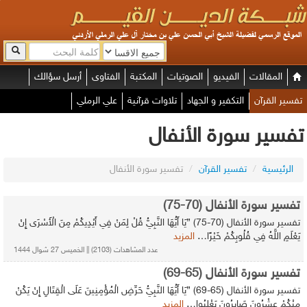
المقالات
الفيديو
الصوتيات
المكتبة
الفتاوى
أرسل سؤالك
تفسير القرآن
التكفير و الجهاد
تلاوات قرآنية
علي الرملي
تفسير سورة الأنفال
الرئيسية
/
تفسير القرآن
/
تفسير سورة الأنفال
تفسير سورة الأنفال (70-75)
تفسير سورة الأنفال (70-75) {يَا أَيُّهَا النَّبِيُّ قُلْ لِمَنْ فِي أَيْدِيكُمْ مِنَ الْأَسْرَى إِنْ
يَعْلَمِ اللَّهُ فِي قُلُوبِكُمْ خَيْرًا…
المزيد
عدد المشاهدات (2103) || الخميس 27 شوال 1444
تفسير سورة الأنفال (65-69)
تفسير سورة الأنفال (65-69) {يَا أَيُّهَا النَّبِيُّ حَرِّضِ الْمُؤْمِنِينَ عَلَى الْقِتَالِ إِنْ يَكُنْ
مِنْكُمْ عِشْرُونَ صَابِرُونَ يَغْلِبُوا…
المزيد