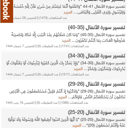
تفسير سورة الأنفال 41-44 {وَاعْلَمُوا أَنَّمَا غَنِمْتُمْ مِنْ شَيْءٍ فَأَنَّ لِلَّهِ خُمُسَهُ
وَلِلرَّسُولِ وَلِذِي الْقُرْبَى وَالْيَتَامَى…
المزيد
عدد المشاهدات (1473) || الخميس 29 شعبان 1444
تفسير سورة الأنفال (35-40)
تفسير سورة الأنفال (35-40) {وَمَا كَانَ صَلَاتُهُمْ عِنْدَ الْبَيْتِ إِلَّا مُكَاءً وَتَصْدِيَةً
فَذُوقُوا الْعَذَابَ بِمَا كُنْتُمْ تَكْفُرُونَ…
المزيد
عدد المشاهدات (1741) || عدد التعليقات (0) || الخميس 7 شعبان 1444
تفسير سورة الأنفال (30-34)
تفسير سورة الأنفال (30-34) {وَإِذْ يَمْكُرُ بِكَ الَّذِينَ كَفَرُوا لِيُثْبِتُوكَ أَوْ يَقْتُلُوكَ أَوْ
يُخْرِجُوكَ وَيَمْكُرُونَ وَيَمْكُرُ…
المزيد
عدد المشاهدات (1517) || عدد التعليقات (0) || الخميس 7 شعبان 1444
تفسير سورة الأنفال (26-29)
تفسير سورة الأنفال (26-29) {وَاذْكُرُوا إِذْ أَنْتُمْ قَلِيلٌ مُسْتَضْعَفُونَ فِي الْأَرْضِ
تَخَافُونَ أَنْ يَتَخَطَّفَكُمُ النَّاسُ فَآوَاكُمْ…
المزيد
عدد المشاهدات (1085) || عدد التعليقات (0) || الخميس 16 رجب 1444
تفسير سورة الأنفال (20-25)
تفسير سورة الأنفال (20-25) {يَا أَيُّهَا الَّذِينَ آمَنُوا أَطِيعُوا اللَّهَ وَرَسُولَهُ وَلَا تَوَلَّوْا
عَنْهُ وَأَنْتُمْ تَسْمَعُونَ (20)}…
المزيد