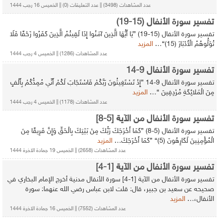
عدد المشاهدات (3498) || عدد التعليقات (0) || الخميس 16 رجب 1444
تفسير سورة الأنفال (15-19)
تفسير سورة الأنفال (15-19) {يَا أَيُّهَا الَّذِينَ آمَنُوا إِذَا لَقِيتُمُ الَّذِينَ كَفَرُوا زَحْفًا فَلَا
تُوَلُّوهُمُ الْأَدْبَارَ (15)}…
المزيد
عدد المشاهدات (1286) || الخميس 4 رجب 1444
تفسير سورة الأنفال 9-14
تفسير سورة الأنفال 9-14 {إِذْ تَسْتَغِيثُونَ رَبَّكُمْ فَاسْتَجَابَ لَكُمْ أَنِّي مُمِدُّكُمْ بِأَلْفٍ
مِنَ الْمَلائِكَةِ مُرْدِفِينَ }…
المزيد
عدد المشاهدات (1178) || الخميس 4 رجب 1444
تفسير سورة الأنفال من الآية [5-8]
تفسير سورة الأنفال (5-8) {كَمَا أَخْرَجَكَ رَبُّكَ مِنْ بَيْتِكَ بِالْحَقِّ وَإِنَّ فَرِيقًا مِنَ
الْمُؤْمِنِينَ لَكَارِهُونَ (5)} {كَمَا أَخْرَجَكَ…
المزيد
عدد المشاهدات (2658) || الخميس 19 جمادة الاخرة 1444
تفسير سورة الأنفال من الآية [1-4]
تفسير سورة الأنفال من الآية [1-4] سورة الأنفال مدنية أخرج الإمام البخاري في
صحيحه عن سعيد بن جبير، قال: قلت لابن عباس رضي الله عنهما: سورة
الأنفال،…
المزيد
عدد المشاهدات (7552) || الخميس 16 جمادة الاخرة 1444