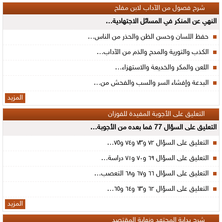
شرح فصول من الآداب لابن مفلح
النهي عن المنكر في المسائل الاجتهادية…
حفظ اللسان وحسن الظن والحذر من الناس…
الكذب والتورية والمدح والذم من الآداب…
اللعن والمكر والخديعة والاستهزاء…
البدعة وإفشاء السر والسب والفحش من…
المزيد
التعليق على الأجوبة المفيدة للفوزان
التعليق على السؤال 77 فما بعده من الأجوبة…
التعليق على السؤال ٧٢ و٧٣ و٧٤ و٧٥…
التعليق على السؤال ٦٩ و٧٠ و٧١ دراسة…
التعليق على السؤال ٦٦ و٦٧ و٦٨ التعصب…
التعليق على السؤال ٦٢ و٦٣ و٦٤ و٦٥…
المزيد
شرح بداية المجتهد ونهاية المقتصد