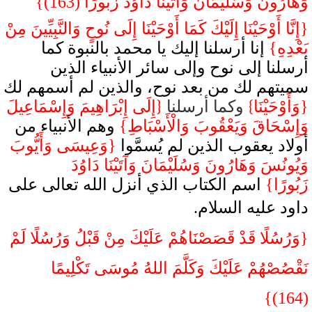
وَهَارُونَ وَسُلَيْمَانَ وَآتَيْنَا دَاوُدَ زَبُورًا (163)}
{إِنَّا أَوْحَيْنَا إِلَيْكَ كَمَا أَوْحَيْنَا إِلَى نُوحٍ وَالنَّبِيِّينَ مِنْ
بَعْدِهِ}
إنا أرسلنا إليك يا محمد بالنبوة كما
أرسلنا إلى نوح وإلى سائر الأنبياء الذين
سميتهم لك من بعد نوح، والذين لم أسمهم لك
{
}
{وَأَوْحَيْنَا
وكما أرسلنا
إِلَى إِبْرَاهِيمَ وَإِسْمَاعِيلَ
وَإِسْحَاقَ وَيَعْقُوبَ وَالْأَسْبَاطِ}
وهم الأنبياء من
أولاد يعقوب الذين لم يُسمَّوا
{وَعِيسَى وَأَيُّوبَ
وَيُونُسَ وَهَارُونَ وَسُلَيْمَانَ وَآتَيْنَا دَاوُدَ
زَبُورًا}
اسم الكتاب الذي أنزل الله تعالى على
داود عليه السلام.
{وَرُسُلًا قَدْ قَصَصْنَاهُمْ عَلَيْكَ مِنْ قَبْلُ وَرُسُلًا لَمْ
نَقْصُصْهُمْ عَلَيْكَ وَكَلَّمَ اللهُ مُوسَى تَكْلِيمًا
(164)}