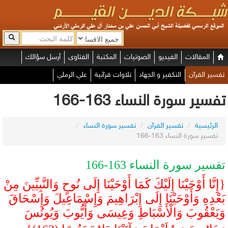
المقالات
الفيديو
الصوتيات
المكتبة
الفتاوى
أرسل سؤالك
تفسير القرآن
التكفير و الجهاد
تلاوات قرآنية
علي الرملي
تفسير سورة النساء 163-166
الرئيسية
/
تفسير القرآن
/
تفسير سورة النساء
/
تفسير سورة النساء 163-166
تفسير سورة النساء 163-166
{إِنَّا أَوْحَيْنَا إِلَيْكَ كَمَا أَوْحَيْنَا إِلَى نُوحٍ وَالنَّبِيِّينَ مِنْ
بَعْدِهِ وَأَوْحَيْنَا إِلَى إِبْرَاهِيمَ وَإِسْمَاعِيلَ وَإِسْحَاقَ
وَيَعْقُوبَ وَالْأَسْبَاطِ وَعِيسَى وَأَيُّوبَ وَيُونُسَ