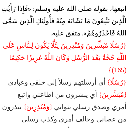
اتبعها، بقوله صلى الله عليه وسلم: «فَإِذَا رَأَيْتِ
الَّذِينَ يَتَّبِعُونَ مَا تَشَابَهَ مِنْهُ فَأُولَئِكِ الَّذِينَ سَمَّى
.
اللهُ فَاحْذَرُوهُمْ»
متفق عليه.
{رُسُلًا مُبَشِّرِينَ وَمُنْذِرِينَ لِئَلَّا يَكُونَ لِلنَّاسِ عَلَى
اللَّهِ حُجَّةٌ بَعْدَ الرُّسُلِ وَكَانَ اللَّهُ عَزِيزًا حَكِيمًا
(165)}
}
{رُسُلًا
أي أرسلتهم رسلاً إلى خلقي وعبادي
}
{
مُبَشِّرِينَ
أي يبشرون من أطاعني واتبع
}
{
أمري وصدق رسلي بثوابي
وَمُنْذِرِينَ
ينذرون
من عصاني
وخالف أمري وكذب رسلي