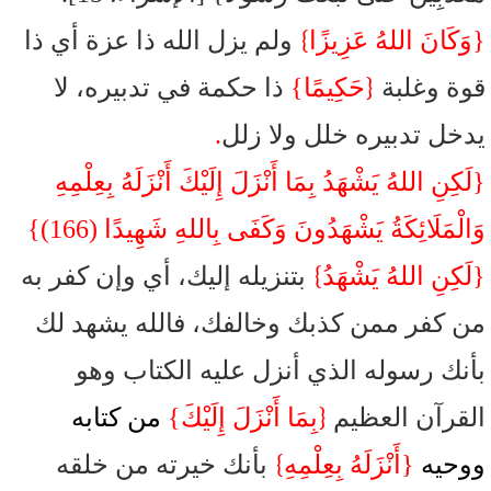
}
{وَكَانَ اللهُ عَزِيزًا
ولم يزل الله ذا عزة أي ذا
{
قوة وغلبة
حَكِيمًا}
ذا حكمة في تدبيره،
لا
يدخل تدبيره خلل ولا زلل
.
{لَكِنِ اللهُ يَشْهَدُ بِمَا أَنْزَلَ إِلَيْكَ أَنْزَلَهُ بِعِلْمِهِ
وَالْمَلَائِكَةُ يَشْهَدُونَ وَكَفَى بِاللهِ شَهِيدًا (166)}
}
{لَكِنِ اللهُ يَشْهَدُ
بتنزيله إليك، أي وإن كفر به
من كفر ممن كذبك وخالفك، فالله يشهد لك
بأنك رسوله الذي أنزل عليه الكتاب وهو
{
القرآن العظيم
بِمَا أَنْزَلَ إِلَيْكَ}
من كتابه
}
ووحيه
{أَنْزَلَهُ بِعِلْمِهِ
بأنك خيرته من خلقه