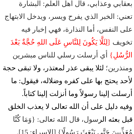
بعقابي وعذابي، قال أهل العلم: البشارة
تعني: الخبر الذي يفرح ويسر، ويدخل الابتهاج
على النفس، أما النذارة، فهي إخبار فيه
{
تخويف
لِئَلَّا يَكُونَ لِلنَّاسِ عَلَى اللهِ حُجَّةٌ بَعْدَ
الرُّسُلِ}
أي أرسلت رسلي للناس مبشرين
ومنذرين؛
لئلا يبقى عذر لمعتذر، ولا تبقى حجة
لأحد يحتج بها على كفره وضلاله، فيقول: ما
أرسلت إلينا رسولاً وما أنزلت إلينا كتاباً.
وفيه دليل على أن الله تعالى لا يعذب الخلق
قبل بعثه الر
سول، قال الله تعالى: {وَمَا كُنَّا
مُعَذِّبِينَ حَتَّى نَبْعَثَ رَسُولًا} [الإسراء: 15].