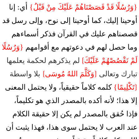
{وَرُسُلًا قَدْ قَصَصْنَاهُمْ عَلَيْكَ مِنْ قَبْلُ}
أي: إنا
أوحينا إليك، كما أوحينا إلى نوح، وإلى رسل قد
قصصناهم عليك في القرآن فذكر أسماءهم
وما حصل لهم في دعوتهم مع أقوامهم
{وَرُسُلًا
}
لَمْ نَقْصُصْهُمْ عَلَيْكَ
لم يذكرهم لحكمة يعلمها
}
{
تبارك وتعالى
وَكَلَّمَ اللهُ مُوسَى
بلا واسطة
{
تَكْلِيمًا}
كلمه كلاماً حقيقياً، ولا يحتمل المعنى
إلا هذا؛ لأنه أكده بالمصدر الذي هو تكليماً،
فإذا حُقق بالمصدر لم يكن إلا حقيقة الكلام
عند العرب لا يحتمل سوى هذا، فهذا يثبت أن