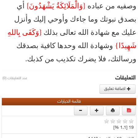
}
{
وصفيه من عباده
وَالْمَلَائِكَةُ يَشْهَدُونَ
أي
بصدق نبوتك وما جاءك وأوحي إليك وأنزل
{
عليك مع شهادة الله تعالى بذلك
وَكَفَى بِاللهِ
شَهِيدًا}
وشهادة الله وحدها كافية بصدقك
ورسالتك، فلا يضرك تكذيب من كذبك.
التعليقات
عدد التعليقات (0)
اضافة تعليق
قائمة الخيارات
19 [1.1 %]