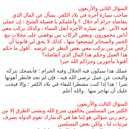
السؤال الثاني والأربعون
صاحب سيارة أجرة في بلاد الكفر، يسأل عن المال الذي
يتقاضاه حرام أم حلال ؟ وأعلمكم يا فضيلة الشيخ ؛ إن عملي
فيه الآتي
:
في سيارة الأجرة أنقل النساء ، وكذلك يركب معي
أناس مخمورون. وبعض الركاب من يوقفني على محلات بيع
الخمر والسجائر ليتبضعوا منها ، كذلك لا يحق لي قانونيا أن
أرفض من يركب معي بغض النظر عن غرضه . أقول ما حكم
هذا العمل وحكم هذا المال الذي أتقاضاه؟
أفتونا مأجورين وجزاكم الله خيرا
عملك هذا سيكون فيه الحلال وفيه الحرام ؛ فأنصحك بتركه
والبحث عن عمل ترضي الله فيه ، فإن لم تجد فانظر أهونها
شرا ؛ هذا إذا كنت مضطرا للبقاء في بلاد الكفر ؛ وإلا فيجب
عليك أن تهاجر منها . والله أعلم
السؤال الثالث والأربعون
الكثير من المسلمين يخالفون شرع الله وبشتى الطرق إلا من
رحم ربي سؤالي هو إننا هنا في الدنمارك تقوم الدولة بصرف
مرتبات لنا ، ولكن بعض المسلمين