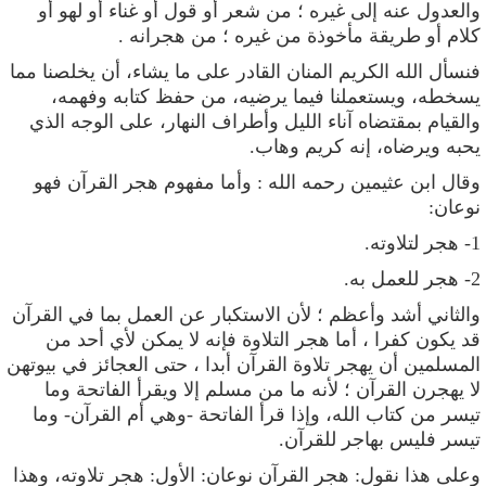
والعدول عنه إلى غيره
؛ من شعر أو قول أو غناء أو لهو أو
كلام أو طريقة مأخوذة من غيره ؛ من هجرانه .
فنسأل الله الكريم المنان القادر على ما يشاء، أن يخلصنا مما
يسخطه، ويستعملنا فيما يرضيه، من حفظ كتابه وفهمه،
والقيام بمقتضاه آناء الليل وأطراف النهار، على الوجه الذي
يحبه ويرضاه، إنه كريم وهاب.
وقال ابن عثيمين رحمه الله :
وأما مفهوم هجر القرآن فهو
نوعان:
1- هجر
لتلاوته.
2- هجر
للعمل به.
والثاني
أشد وأعظم ؛ لأن الاستكبار عن العمل بما في القرآن
قد يكون كفرا ، أما هجر التلاوة فإنه لا يمكن لأي أحد من
المسلمين أن يهجر تلاوة القرآن أبدا ، حتى العجائز في بيوتهن
لا يهجرن القرآن ؛ لأنه ما من مسلم إلا ويقرأ الفاتحة وما
تيسر من كتاب الله، وإذا قرأ الفاتحة -وهي أم القرآن- وما
تيسر فليس بهاجر للقرآن.
وعلى
هذا نقول: هجر القرآن نوعان: الأول: هجر تلاوته، وهذا