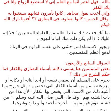
بالله . فهل أعتبر آثما مع العلم إني لا أستطيع الزواج وأنا في
بلاد الكفر
وإني أخذت بقول مجاهد : كانوا يأمرون فتيانهم يستغنوا به
.وقال الحسن: كانوا يفعلونه في المغازي ؟؟ أفتونا بارك الله
فيكم
بما أنك فعلت ذلك مقلدا لعالم من العلماء المعتبرين ؛ فلا إثم
عليك ؛ إذا لم يكن ذلك منك اتباعا للهوى .
ويجوز الاستمناء لمن خشي على نفسه الوقوع في الزنا ؛
لدفع أعظم المفسدتين .
السؤال السابع والأربعون
بعض المسلمين هنا يسمي دكانه بأسماء النصارى والكفار فما
حكم الشرع في ذلك ؟
يحرم على المسلم
أن يسمي نفسه أو أحد أبنائه أو دكانه أو
مزرعته باسم من أسماء
الكفار التي تخصهم ؛ مثل جورج وما
أشبه ذلك من الأسماء التي يختص بها الكفار ؛ لأن هذا من
باب التشبه بهم ؛ وقد قال النبي صلى الله عليه وسلم : "
من
تشبه بقوم فهو منهم " . أخرجه أحمد وأبو داود وغيرهما .