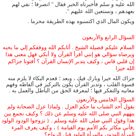
الله عليه و سلم فأخبرناه الخبر فقال " انصرفا ؛ نفي لهم
بعهدهم ، ونستعين الله عليهم ".
ويكون المال الذي اكتسبوه بهذه الطريقة محرما .
السؤال الرابع والأربعون
السلام عليكم فضيلة الشيخ . أثابكم الله ووفقكم إلي ما يحبه
ويرضاه سؤالي هو إنني أقرأ القرآن ولا أبكي فهل معنى هذا
إن قلبي قاس
، وكيف يتدبر الإنسان القرآن ؟ أفتونا جزاكم
الله خيرا
جزاك الله خيرا وبارك فيك ، وبعد ؛ فعدم البكاء لا يلزم منه
قسوة القلب ، وتدبر القرآن يكون بالتركيز في ألفاظه وفهم
معانيه والتفكر فيها ؛ لمعرفة الحق من الباطل والعمل به .
السؤال الخامس والأربعون
يقول أحد الشباب ما حكم العزل . ولماذا عزل الصحابة ولم
ينههم النبي صلى الله عليه وسلم عن ذلك ؟ وكيف نجمع بين
هذا وقول النبي صلى الله عليه وسلم . { تزوجوا الودود الولود
,فأني مكاثر بكم الأمم يوم القيامة } ، وكيف يعرف المرء
المرأة الودود، والمرأة الولود قبل الزواج؟