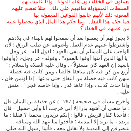
يعملون في الخفاء دون علم الدولة ، وإذا علمت بهم
السلطات المسؤولة تعاقبهم على ذلك ، مثلا تقطع عليهم
المعونة ذلك لأنهم خالفوا القوانين المعمولة بها
فما حكم هذا الفعل . وما حكم هذا المال الذي تحصلوا عليه
من عملهم في الخفاء ؟
لا يجوز لهم أن يعملوا بعد أن سمحوا لهم بالبقاء في بلادهم
واشترطوا عليهم عدم العمل وأغنوهم عن طلب الرزق
؛ لأن
الواجب على المسلم أن يفي بالعهد ؛
لقول الله - عز وجل-:
"يا أيها الذين آمنوا أوفوا بالعقود" ، وقوله - عز وجل-: {وأوفوا
بالعهد إن العهد كان مسئولاً} . وقال عليه الصلاة والسلام : "
أربع من كن فيه كان منافقا خالصا ، ومن كانت فيه خصلة
منهن كانت فيه خصلة من النفاق حتى يدعها : إذا أؤتمن خان ،
وإذا حدث كذب ، وإذا عاهد غدر ، وإذا خاصم فجر " . متفق
عليه .
وأخرج مسلم في صحيحه ( 1787 )
عن حذيفة بن اليمان قال
: ما منعني أن أشهد بدرا إلا أني خرجت أنا وأبي حسيل ، قال
: فأخذنا كفار قريش ، قالوا : إنكم تريدون محمدا ؟ فقلنا : ما
نريده ، ما نريد إلا المدينة ؛ فأخذوا منا عهد الله وميثاقه
لننصرفن إلى المدينة ولا نقاتل معه ، فأتينا رسول الله صلى