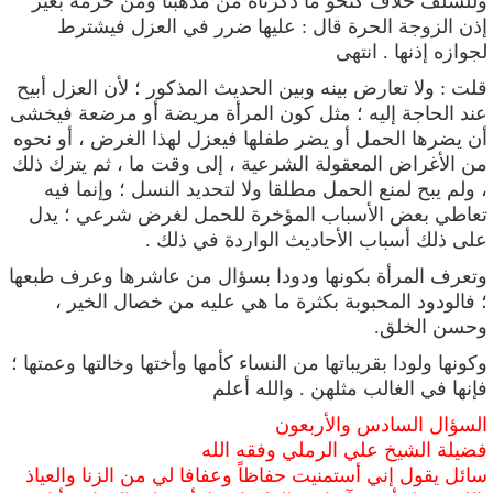
وللسلف خلاف كنحو ما ذكرناه من مذهبنا ومن حرمه بغير
إذن الزوجة الحرة قال
:
عليها ضرر في العزل فيشترط
لجوازه إذنها . انتهى
قلت : ولا تعارض بينه وبين الحديث المذكور ؛ لأن العزل أبيح
عند الحاجة إليه ؛ مثل كون المرأة مريضة أو مرضعة فيخشى
أن يضرها الحمل أو يضر طفلها فيعزل لهذا الغرض
، أو نحوه
من الأغراض المعقولة الشرعية ، إلى وقت ما ، ثم يترك ذلك
، ولم يبح
لمنع الحمل مطلقا ولا لتحديد النسل ؛ وإنما فيه
تعاطي بعض الأسباب المؤخرة للحمل لغرض شرعي ؛ يدل
على ذلك أسباب الأحاديث الواردة في ذلك .
وتعرف المرأة بكونها ودودا بسؤال من عاشرها وعرف طبعها
؛ فالودود المحبوبة بكثرة ما هي عليه من خصال الخير ،
وحسن الخلق.
وكونها ولودا بقريباتها من النساء كأمها وأختها وخالتها وعمتها ؛
فإنها في الغالب مثلهن . والله أعلم
السؤال السادس والأربعون
فضيلة الشيخ علي الرملي وفقه الله
سائل يقول إني أستمنيت حفاظاً وعفافا لي من الزنا والعياذ