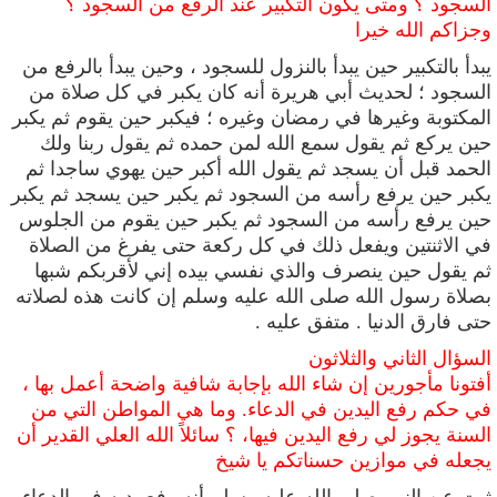
السجود ؟ ومتى يكون التكبير عند الرفع من السجود ؟
وجزاكم الله خيرا
يبدأ بالتكبير حين يبدأ بالنزول للسجود ، وحين
يبدأ بالرفع من
السجود ؛ لحديث أبي هريرة أنه
كان يكبر في كل صلاة من
المكتوبة وغيرها في رمضان وغيره ؛ فيكبر حين يقوم ثم يكبر
حين يركع ثم يقول سمع الله لمن حمده ثم يقول ربنا ولك
الحمد قبل أن يسجد ثم يقول الله أكبر حين يهوي ساجدا ثم
يكبر حين يرفع رأسه من السجود ثم يكبر حين يسجد ثم يكبر
حين يرفع رأسه من السجود ثم يكبر حين يقوم من الجلوس
في الاثنتين ويفعل ذلك في كل ركعة حتى يفرغ من الصلاة
ثم يقول حين ينصرف والذي نفسي بيده إني لأقربكم شبها
بصلاة رسول الله صلى الله عليه وسلم إن كانت هذه لصلاته
حتى فارق الدنيا . متفق عليه .
السؤال الثاني والثلاثون
أفتونا مأجورين إن شاء الله بإجابة شافية واضحة أعمل بها ،
في حكم رفع اليدين في الدعاء. وما هي المواطن التي من
السنة يجوز لي رفع اليدين فيها، ؟ سائلاً الله العلي القدير أن
يجعله في موازين حسناتكم يا شيخ