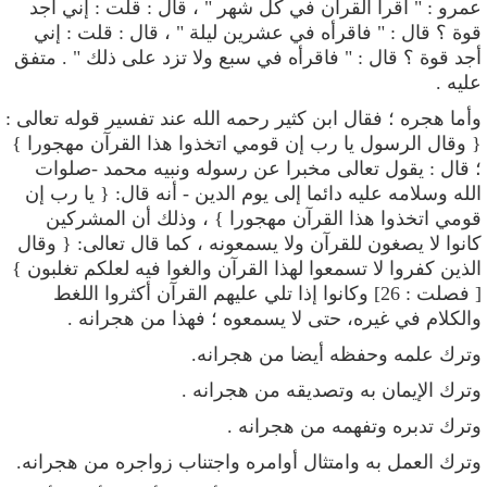
عمرو : " اقرأ القرآن في
كل شهر " ، قال : قلت : إني أجد
قوة ؟ قال : " فاقرأه في عشرين ليلة " ، قال : قلت
:
إني
أجد قوة ؟ قال
: "
فاقرأه في سبع
ولا تزد على ذلك
"
.
متفق
عليه
.
وأما هجره ؛ فقال ابن كثير رحمه الله عند تفسير قوله تعالى :
{ وقال الرسول يا رب إن قومي اتخذوا هذا القرآن مهجورا }
؛ قال :
يقول تعالى مخبرا عن رسوله ونبيه محمد -صلوات
الله وسلامه عليه دائما إلى يوم الدين -
أنه قال: { يا رب إن
قومي اتخذوا هذا القرآن مهجورا } ، وذلك أن المشركين
كانوا لا يصغون للقرآن ولا يسمعونه ، كما قال تعالى: { وقال
الذين كفروا لا تسمعوا لهذا القرآن والغوا فيه لعلكم تغلبون }
[ فصلت : 26] وكانوا إذا تلي عليهم القرآن أكثروا اللغط
والكلام في غيره، حتى لا يسمعوه ؛ فهذا من هجرانه .
وترك
علمه وحفظه أيضا من هجرانه.
وترك الإيمان به وتصديقه من هجرانه
.
وترك تدبره وتفهمه من هجرانه
.
وترك العمل به وامتثال أوامره واجتناب زواجره من هجرانه
.