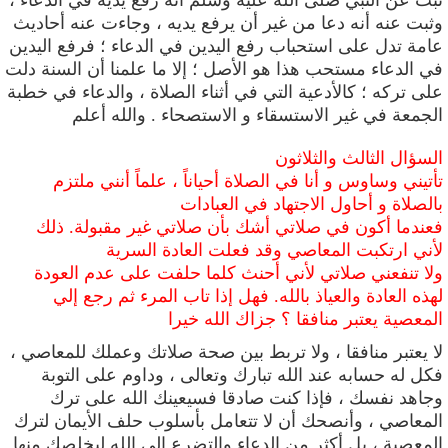
ثبت عن النبي صلى الله عليه وسلم أنه رفع يديه في الدعاء ،
وثبت عنه أنه دعا من غير أن يرفع يديه ، وجاءت عنه أحاديث
عامة تدل على استحباب رفع اليدين في الدعاء ؛ فرفع اليدين
في الدعاء مستحب هذا هو الأصل ؛
إلا ما علمنا أن السنة دلت
على تركه ؛ كالأدعية التي في أثناء الصلاة
، والدعاء في خطبة
الجمعة في غير الاستسقاء و الاستصحاء .
والله أعلم
السؤال الثالث والثلاثون
تأتيني وساوس و أنا في الصلاة أحياناً ، علماً أنني ملتزم
بالصلاة و أحاول الاجتهاد في العبادات
فعندما أكون في صلاتي أشك بأن صلاتي غير مقبولة. ذلك
لأني ارتكبت المعاصي وقد فعلت العادة السرية
ولا تنفعني صلاتي لأني أحنث كلما حلفت على عدم العودة
لهذه العادة والعياذ بالله. فهل إذا تاب المرء ثم رجع إلي
المعصية يعتبر منافقا ؟ جزاك الله خيرا
لا يعتبر منافقا ، ولا تربط بين صحة صلاتك وعملك للمعاصي ،
فكل له حسابه عند الله تبارك وتعالى ، وداوم على التوبة
وجاهد نفسك ، فإذا كنت صادقا فسيعينك الله على ترك
المعاصي ، وأنصحك أن لا تتعامل بأسلوب حلف الأيمان لترك
المعصية ، بل أكثر من الدعاء والتضرع إلى الله ليخلصك منها