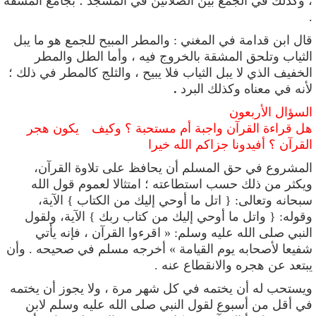
، وكذلك في الجمع بين الصلاتين في المسجد ؛ بجامع المشقة
.
قال ابن قدامة في المغني :
والمطر المبيح للجمع هو ما يبل
الثياب وتلحق المشقة بالخروج فيه ، وأما الطل والمطر
الخفيف الذي لا يبل الثياب فلا يبيح ، والثلج كالمطر في ذلك ؛
لأنه في معناه وكذلك البرد
.
السؤال الأربعون
هل قراءة القرآن واجبة أم مستحبة ؟ وكيف يكون هجر
القرآن ؟ أفيدونا جزاكم الله خيرا
المشروع في حق المسلم أن يحافظ على تلاوة القرآن،
ويكثر من ذلك حسب
استطاعته ؛ امتثالا لعموم قول الله
سبحانه وتعالى: { اتل ما أوحي إليك من الكتاب
}
الآية،
وقوله: { واتل ما أوحي إليك من كتاب ربك } الآية، ولقول
النبي صلى الله عليه
وسلم: « اقرءوا القرآن
، فإنه يأتي
شفيعا لأصحابه يوم القيامة » أخرجه مسلم في صحيحه
.
وأن
يبتعد عن هجره والانقطاع عنه
.
ويستحب له أن يختمه في كل شهر مرة ، ولا يجوز أن
يختمه
في أقل من أسبوع لقول النبي صلى الله عليه وسلم لابن