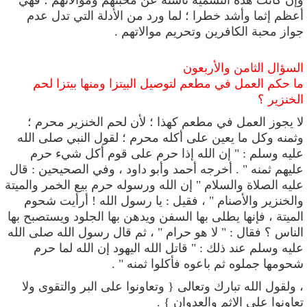
وإن كانت هذه التسمية ناشئة عن محبتهم وموالاتهم ؛ فهي
أعظم إثما وأشد خطرا ؛ لما ورد من الأدلة التي تدل عدم
جواز محبة الكافرين وتحريم موالاتهم .
السؤال الثامن والأربعون
ما حكم العمل في مطعم لتوصيل البيتزا ومنها بيتزا لحم
الخنزير ؟
لا يجوز العمل في مطعم كهذا ؛ لأن لحم الخنزير محرم ؛
وثمنه وكل ما يعين على أكله محرم ؛ لقول النبي صلى الله
عليه وسلم :
"
إن الله إذا حرم على قوم أكل شيء حرم
عليهم ثمنه
" . أخرجه أحمد وأبو داود ، وفي الصحيحين : قال
عليه الصلاة والسلام " إن الله ورسوله حرم بيع الخمر والميتة
والخنزير والأصنام " ، فقيل : يا رسول الله ! أرأيت شحوم
الميتة ، فإنها يطلى بها السفن ويدهن بها الجلود ويستصبح بها
الناس ؟ فقال : " لا هو حرام " ، ثم قال رسول الله صلى الله
عليه وسلم عند ذلك : " قاتل الله اليهود إن الله لما حرم
شحومها جملوه ثم باعوه فأكلوا ثمنه " .
، ولقول الله تبارك وتعالى { وتعاونوا على البر والتقوى ولا
تعاونوا على الإثم والعدوان } .