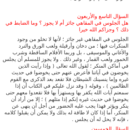
السؤال التاسع والأربعون
هل الجلوس في المقاهي جائز أم لا يجوز ؟ وما الضابط في
ذلك ؟ وجزاكم الله خيرا
الجلوس في المقاهي غير جائز ؛ لأنها لا تخلو من وجود
المنكرات فيها ؛ من دخان وأرقيلة ولعب الورق والنرد
والأغاني والموسيقى ، بل وربما الأفلام الساقطة وشرب
الخمور ولعب القمار ، وغير ذلك . ولا يجوز للمسلم أن يجلس
في أماكن المنكر ؛ لقول الله تعالى
{ وإذا رأيت الذين
يخوضون في آياتنا فأعرض عنهم حتى يخوضوا في حديث
غيره وإما ينسينك الشيطان فلا تقعد بعد الذكرى مع القوم
الظالمين } ، وقوله { وقد نزل عليكم في الكتاب أن إذا
سمعتم آيات الله يكفر بها ويستهزأ بها فلا تقعدوا معهم حتى
يخوضوا في حديث غيره إنكم إذا مثلهم
}
؛
إلا من أراد أن
ينكر ويؤثر فهذا يجب عليه الحضور من أجل أن ينهى عن
المنكر، أما إذا كان لا طاقة له بذلك ولا يمكن أن يقبلوا كلامه
، فإنه لا يحل له أن يجلس .
السؤال الخمسون