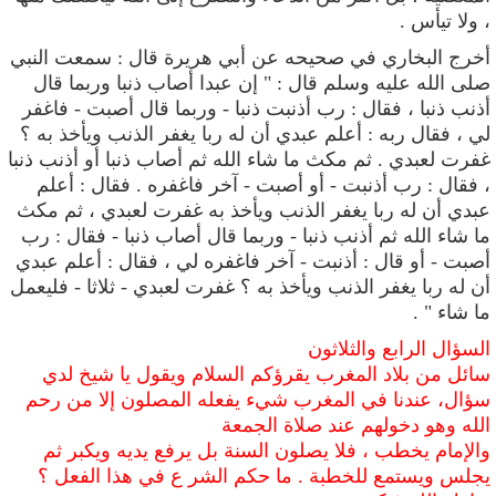
، ولا تيأس .
أخرج البخاري في صحيحه عن أبي هريرة قال
: سمعت النبي
صلى الله عليه وسلم قال : " إن عبدا أصاب ذنبا وربما قال
أذنب ذنبا ، فقال : رب أذنبت ذنبا - وربما قال أصبت - فاغفر
لي ، فقال ربه : أعلم عبدي أن له ربا يغفر الذنب ويأخذ به ؟
غفرت لعبدي . ثم مكث ما شاء الله ثم أصاب ذنبا أو أذنب ذنبا
، فقال : رب أذنبت - أو أصبت - آخر فاغفره . فقال : أعلم
عبدي أن له ربا يغفر الذنب ويأخذ به غفرت لعبدي ، ثم مكث
ما شاء الله ثم أذنب ذنبا - وربما قال أصاب ذنبا - فقال : رب
أصبت - أو قال : أذنبت - آخر فاغفره لي ، فقال : أعلم عبدي
أن له ربا يغفر الذنب ويأخذ به ؟ غفرت لعبدي - ثلاثا - فليعمل
ما شاء " .
السؤال الرابع والثلاثون
سائل من بلاد المغرب يقرؤكم السلام ويقول يا شيخ لدي
سؤال، عندنا في المغرب شيء يفعله المصلون إلا من رحم
الله وهو دخولهم عند صلاة الجمعة
والإمام يخطب ، فلا يصلون السنة بل يرفع يديه ويكبر ثم
يجلس ويستمع للخطبة . ما حكم الشر ع في هذا الفعل ؟