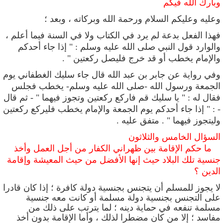
وبارك الله فيكم
وعليه وعليكم السلام ورحمة الله وبركاته ، وبعد ؛
فهذا الفعل بدعة لم يرد في الكتاب ولا في السنة فيما أعلم ،
والوارد قول النبي صلى الله عليه وسلم :
"
إذا جاء أحدكم
والإمام يخطب أو قد خرج فليصل ركعتين
" .
وفي رواية عن جابر بن عبد الله قال جاء سليك الغطفاني يوم
الجمعة ورسول الله -صلى الله عليه وسلم- يخطب فجلس
فقال له : " يا سليك قم فاركع ركعتين وتجوز فيهما " - ثم قال
- : " إذا جاء أحدكم يوم الجمعة والإمام يخطب فليركع ركعتين
وليتجوز فيهما " . متفق عليه .
السؤال الخامس والثلاثون
ما حكم الإقامة بين ظهراني الكفار من أجل العمل وأخذ
جنسية تلك البلاد حيث إنها الأفضل من حيث المعيشة وإقامة
الدين ؟
لا يجوز للمسلم أن يتجنس بجنسية دولة كافرة ؛ إذا كان قادرا
على التجنس بجنسية دولة مسلمة أو كانت معه جنسية
مسلمة تنفعه في حماية دينه ؛ لما يترتب على ذلك من
مفاسد ؛ إلا من كان مضطرا لذلك ، وأما الإقامة بدون أخذ