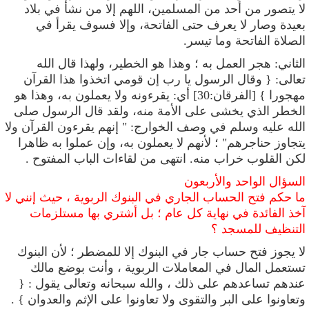
لا يتصور من أحد من المسلمين، اللهم إلا من نشأ في بلاد
بعيدة وصار لا يعرف حتى الفاتحة، وإلا فسوف يقرأ في
الصلاة الفاتحة وما تيسر.
الثاني
: هجر العمل به ؛ وهذا هو الخطير، ولهذا قال الله
تعالى: { وقال الرسول يا رب إن قومي اتخذوا هذا القرآن
مهجورا } [الفرقان:30] أي: يقرءونه ولا يعملون به، وهذا هو
الخطر الذي يخشى على الأمة منه، ولقد قال الرسول صلى
الله عليه وسلم في وصف الخوارج: " إنهم يقرءون القرآن ولا
يتجاوز حناجرهم" ؛ لأنهم لا يعملون به، وإن عملوا به ظاهرا
لكن القلوب خراب منه. انتهى من لقاءات الباب المفتوح .
السؤال الواحد والأربعون
ما حكم فتح الحساب الجاري في البنوك الربوية ، حيث إنني لا
آخذ الفائدة في نهاية كل عام ؛ بل أشتري بها مستلزمات
التنظيف للمسجد ؟
لا يجوز فتح حساب جار في البنوك إلا للمضطر ؛ لأن البنوك
تستعمل المال في المعاملات الربوية ، وأنت بوضع مالك
عندهم تساعدهم على ذلك ، والله سبحانه وتعالى يقول : {
وتعاونوا على البر والتقوى ولا تعاونوا على الإثم والعدوان } .