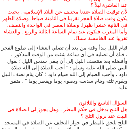
عند العاشرة ليلاً
؟
لأن توقيت الصلاة عندنا مختلف عن البلاد الإسلامية . بحيث
يكون وقت صلاة الفجر تقريبا في الثامنة صباحا. وصلاة الظهر
في الثانية عشرا ظهرا. وصلاة العصر في الواحدة والنصف.
وأما المغرب فيكون عند تمام الساعة الثالثة والربع . والعشاء
تقريبا عند الخامسة مساءً.
قيام الليل يبدأ وقته من بعد أن تصلي العشاء إلى طلوع الفجر
، فلك أن تصليه في أي ساعة شئت من الوقت المذكور ،
وأفضله
بعد منتصف الليل إلى أن يبقى سدس الليل
؛ لقول
النبي صلى الله عليه وسلم : "
أحب الصلاة إلى الله صلاة
داود ، وأحب الصيام إلى الله صيام داود ؛ كان ينام نصف الليل
ويقوم ثلثه وينام سدسه ويصوم يوما ويفطر يوما " . متفق
عليه .
السؤال التاسع والثلاثون
هل الثلج يدخل في حكم المطر ، وهل يجوز لي الصلاة في
البيت عند نزول الثلج ؟
الثلج يلحق بالمطر في جواز التخلف عن الصلاة في المسجد