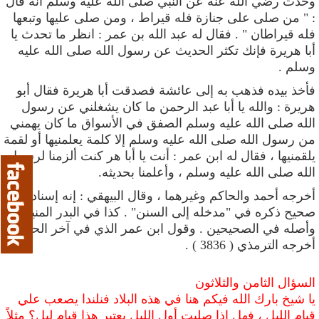
وحدث رضي الله عنه عن النبي صلى الله عليه وسلم أنه قال
: " من صلى على جنازة فله قيراط ، ومن صلى عليها وتبعها
فله قيراطان " . فقال له عبد الله بن عمر : انظر ما تحدث يا
أبا هريرة فإنك تكثر الحديث عن رسول الله صلى الله عليه
وسلم .
فأخذ بيده فذهب به إلى عائشة فصدقت أبا هريرة فقال أبو
هريرة
: والله يا أبا عبد الرحمن ما كان يشغلني عن رسول
الله صلى الله عليه وسلم الصفق في الأسواق ما كان يهمني
من رسول الله صلى الله عليه وسلم إلا كلمة يعلمنيها أو لقمة
يلقمنيها
، فقال له ابن عمر : أنت يا أبا هر كنت ألزمنا لرسول
الله صلى الله عليه وسلم ، وأعلمنا بحديثه.
أخرجه أحمد والحاكم وغيرهما ، وقال البيهقي : إنه إسناد
صحيح ذكره في
"مدخله إلى السنن" . كذا في البدر المنير ،
وأصله في الصحيحين . وقول ابن عمر الذي في آخر الحديث
أخرجه الترمذي ( 3836 ) .
السؤال الثامن والثلاثون
يا شيخ بارك الله فيكم هنا في هذه البلاد فنلندا يصعب علي
قيام الليل ، فهل إذا صليت أول الليل يعتبر هذا قيام ليل؟ مثلاً