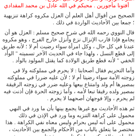
أفتونا مأجورين . محبكم في الله عادل بن محمد المقدادي
الصحيح من أقوال أهل العلم أن العزل
مكروه كراهة تنزيهية
؛ جمعا بين الأحاديث الواردة في ذلك .
قال النووي رحمه الله في شرح صحيح مسلم : العزل هو أن
يجامع فإذا قارب الإنزال نزع وأنزل خارج الفرج ، وهو مكروه
عندنا في كل حال ، وكل امرأة سواء رضيت أم لا ؛ لأنه طريق
إلى قطع النسل ، ولهذا جاء في الحديث الآخر تسميته
" الوأد
الخفي "
لأنه قطع طريق الولادة كما يقتل المولود بالوأد .
وأما التحريم فقال أصحابنا : لا يحرم في مملوكته ولا في
زوجته الأمة سواء رضيتا أم لا ؛ لأن عليه ضررا في مملوكته
بمصيرها أم ولد وامتناع بيعها وعليه ضرر في زوجته الرقيقة
بمصير ولده رقيقا تبعا لأمه ، وأما زوجته الحرة فإن أذنت فيه
لم يحرم ، وإلا فوجهان أصحهما لا يحرم .
ثم هذه الأحاديث مع غيرها يجمع بينها بأن ما ورد في النهي
محمول على كراهة التنزيه وما ورد في الإذن في ذلك
محمول على أنه ليس بحرام وليس معناه نفي الكراهة . هذا
مختصر ما يتعلق بالباب من الأحكام والجمع بين الأحاديث ،