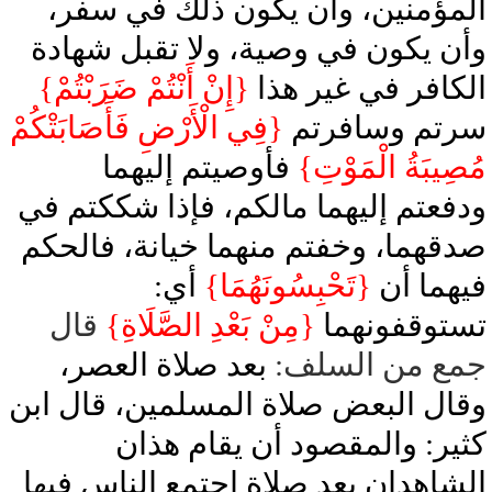
المؤمنين، وأن يكون ذلك في سفر،
وأن يكون في وصية، ولا تقبل شهادة
الكافر في غير هذا
{إِنْ أَنْتُمْ ضَرَبْتُمْ}
سرتم وسافرتم
{فِي الْأَرْضِ فَأَصَابَتْكُمْ
مُصِيبَةُ الْمَوْتِ}
فأوصيتم إليهما
ودفعتم إليهما مالكم، فإذا شككتم في
صدقهما، وخفتم منهما خيانة، فالحكم
فيهما أن
{تَحْبِسُونَهُمَا}
أي:
تستوقفونهما
{مِنْ بَعْدِ الصَّلَاةِ}
قال
جمع من السلف:
بعد صلاة العصر،
وقال البعض صلاة المسلمين، قال ابن
كثير: والمقصود أن يقام هذان
الشاهدان بعد صلاة اجتمع الناس فيها