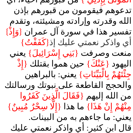
تدعوهم فيقومون من قبورهم بإذن
الله وقدرته وإرادته ومشيئته، وتقدم
تفسير هذا في سورة آل عمران
{
وَإِذْ
}
أي واذكر نعمتي عليك إذ
{
كَفَفْتُ}
منعت وصرفت
{بَنِي إِسْرَائِيلَ}
يعني
اليهود
{عَنْكَ}
حين هموا بقتلك
{إِذْ
جِئْتَهُمْ بِالْبَيِّنَاتِ}
يعني: بالبراهين
والحجج القاطعة على نبوتك ورسالتك
من الله إليهم
{فَقَالَ الَّذِينَ كَفَرُوا
مِنْهُمْ إِنْ هَذَا}
ما هذا
{إِلَّا سِحْرٌ مُبِينٌ}
يعني: ما جاءهم به من البينات.
قال ابن كثير: أي واذكر نعمتي عليك