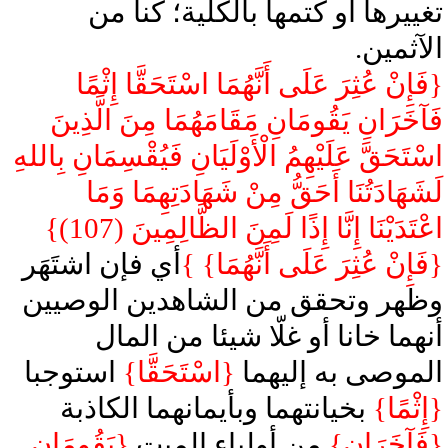
تغييرها أو كتمها بالكلية؛ كنا من
الآثمين.
{فَإِنْ عُثِرَ عَلَى أَنَّهُمَا اسْتَحَقَّا إِثْمًا
فَآخَرَانِ يَقُومَانِ مَقَامَهُمَا مِنَ الَّذِينَ
اسْتَحَقَّ عَلَيْهِمُ الْأَوْلَيَانِ فَيُقْسِمَانِ بِاللهِ
لَشَهَادَتُنَا أَحَقُّ مِنْ شَهَادَتِهِمَا وَمَا
اعْتَدَيْنَا إِنَّا إِذًا لَمِنَ الظَّالِمِينَ (107)}
{فَإِنْ عُثِرَ عَلَى أَنَّهُمَا} }
أي فإن اشتَهَر
وظهر وتحقق من الشاهدين الوصيين
أنهما خانا أو غلّا شيئا من المال
الموصى به إليهما
{اسْتَحَقَّا}
استوجبا
{إِثْمًا}
بخيانتهما وبأيمانهما الكاذبة
{فَآخَرَانِ}
من أولياء الميت
{يَقُومَانِ