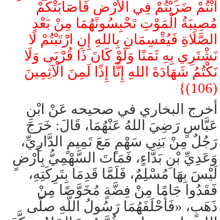
أَنْتُمْ ضَرَبْتُمْ فِي الْأَرْضِ فَأَصَابَتْكُمْ
مُصِيبَةُ الْمَوْتِ تَحْبِسُونَهُمَا مِنْ بَعْدِ
الصَّلَاةِ فَيُقْسِمَانِ بِاللهِ إِنِ ارْتَبْتُمْ لَا
نَشْتَرِي بِهِ ثَمَنًا وَلَوْ كَانَ ذَا قُرْبَى وَلَا
نَكْتُمُ شَهَادَةَ اللهِ إِنَّا إِذًا لَمِنَ الْآثِمِينَ
(106)}
أخرج البخاري في صحيحه عَنْ ابْنِ
عَبَّاسٍ رَضِيَ اللهُ عَنْهُمَا، قَالَ: خَرَجَ
رَجُلٌ مِنْ بَنِي سَهْمٍ مَعَ تَمِيمٍ الدَّارِيِّ،
وَعَدِيِّ بْنِ بَدَّاءٍ، فَمَاتَ السَّهْمِيُّ بِأَرْضٍ
لَيْسَ بِهَا مُسْلِمٌ، فَلَمَّا قَدِمَا بِتَرِكَتِهِ،
فَقَدُوا جَامًا مِنْ فِضَّةٍ مُخَوَّصًا مِنْ
ذَهَبٍ، «فَأَحْلَفَهُمَا رَسُولُ اللَّهِ صلّى