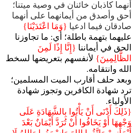
أنهما كاذبان خائنان في وصية ميتنا؛
أحق وأصدق من أيمانهما على أنهما
صادقان فيما ادعيا
{وَمَا اعْتَدَيْنَا}
عليهما بتهمة باطلة؛ أي: ما تجاوزنا
الحق في أيماننا
{إِنَّا إِذًا لَمِنَ
الظَّالِمِينَ}
لأنفسهم بتعريضها لسخط
الله وانتقامه.
وبعد حلف أقارب الميت المسلمين؛
ترد شهادة الكافرين وتجوز شهادة
الأولياء.
{ذَلِكَ أَدْنَى أَنْ يَأْتُوا بِالشَّهَادَةِ عَلَى
وَجْهِهَا أَوْ يَخَافُوا أَنْ تُرَدَّ أَيْمَانٌ بَعْدَ