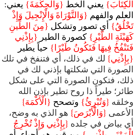
الْكِتَابَ}
يعني الخط
{وَالْحِكْمَةَ}
يعني:
العلم والفهم
{وَالتَّوْرَاةَ
وَالْإِنْجِيلَ وَإِذْ
تَخْلُقُ}
أي تصور وتشكل
{مِنَ الطِّينِ
كَهَيْئَةِ الطَّيْرِ}
كصورة الطير
{بِإِذْنِي
فَتَنْفُخُ فِيهَا فَتَكُونُ طَيْرًا}
حياً يطير
{بِإِذْنِي
}
لك في ذلك، أي فتنفخ في تلك
الصورة التي شكلتها بإذني لك في
ذلك، فتكون الصورة التي على شكل
طائر؛ طيراً ذا روح تطير بإذن الله
وخلقه
{
وَتُبْرِئُ}
وتصحح
{الْأَكْمَهَ
}
الأعمى
{
وَالْأَبْرَصَ
}
هو الذي به وضح،
أي بياض في جلده
{
بِإِذْنِي
وَإِذْ تُخْرِجُ
الْمَوْتَى بِإِذْنِي }
من قبورهم أحياء، أي