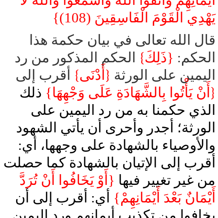
أَيْمَانِهِمْ وَاتَّقُوا اللهَ وَاسْمَعُوا وَاللهُ لَا
يَهْدِي الْقَوْمَ الْفَاسِقِينَ (108)}
قال الله تعالى في بيان حكمة هذا
الحكم:
{ذَلِكَ
}
الحكم المذكور من رد
اليمين على الورثة
{
أَدْنَى
}
أقرب إلى
{
أَنْ يَأْتُوا بِالشَّهَادَةِ عَلَى وَجْهِهَا}
ذلك
الذي حكمنا به من رد اليمين على
الورثة؛ أجدر وأحرى أن يأتي الشهود
والأوصياء بالشهادة على وجهها، أي:
أقرب إلى الإتيان بالشهادة كما حصلت
من غير تغيير فيها
{أَوْ يَخَافُوا أَنْ تُرَدَّ
أَيْمَانٌ بَعْدَ أَيْمَانِهِمْ}
أي: أقرب إلى أن
يخافوا من تكذيب أيمانهم ورد اليمين