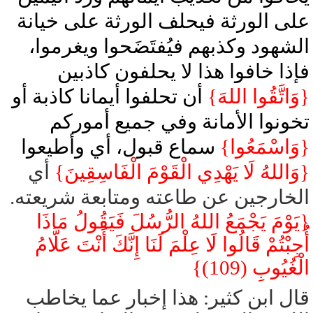
على الورثة فيحلف الورثة على خيانة
الشهود وكذبهم فيُفتَضَحوا ويغرموا،
فإذا خافوا هذا لا يحلفون كاذبين
{وَاتَّقُوا اللهَ}
أن تحلفوا أيمانا كاذبة أو
تخونوا الأمانة وفي جميع أموركم
{وَاسْمَعُوا}
سماع قبول، أي وأطيعوا
{وَاللهُ لَا يَهْدِي الْقَوْمَ الْفَاسِقِينَ}
أي
الخارجين عن طاعته ومتابعة شريعته.
{يَوْمَ يَجْمَعُ اللهُ الرُّسُلَ فَيَقُولُ مَاذَا
أُجِبْتُمْ قَالُوا لَا عِلْمَ لَنَا إِنَّكَ أَنْتَ عَلَّامُ
الْغُيُوبِ (109)}
قال ابن كثير: هذا إخبار عما يخاطب