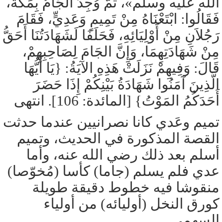
الله عليه وسلم»، ثُمَّ وُجِدَ الجَامُ بِمَكَّةَ،
فَقَالُوا: ابْتَعْنَاهُ مِنْ تَمِيمٍ وَعَدِيٍّ، فَقَامَ
رَجُلاَنِ مِنْ أَوْلِيَائِهِ، فَحَلَفَا لَشَهَادَتُنَا أَحَقُّ
مِنْ شَهَادَتِهِمَا، وَإِنَّ الجَامَ لِصَاحِبِهِمْ،
قَالَ: وَفِيهِمْ نَزَلَتْ هَذِهِ الآيَةُ: {يَا أَيُّهَا
الَّذِينَ آمَنُوا شَهَادَةُ بَيْنِكُمْ إِذَا حَضَرَ
أَحَدَكُمُ المَوْتُ} [المائدة: 106]. انتهى
تميم وعَدي كانا نصرانيين عندما حدثت
القصة المذكورة في الحديث، وتميم
أسلم بعد ذلك رضي الله عنه، وأما
عدي فلم يسلم (جاما) كأسا (مُخوّصا)
منقوشا فيه خطوط دقيقة طويلة
كورق النخل (أوليائه) من أولياء
السهمي