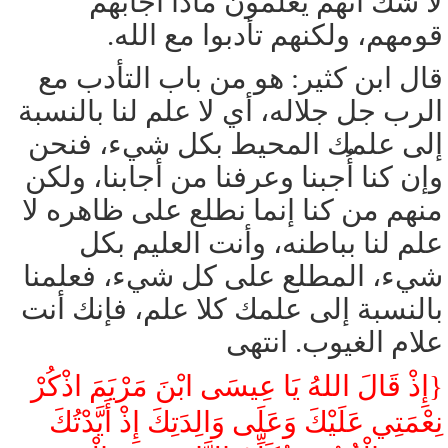
لا شك أنهم يعلمون ماذا أجابهم
قومهم، ولكنهم تأدبوا مع الله.
قال ابن كثير: هو من باب التأدب مع
الرب جل جلاله، أي لا علم لنا بالنسبة
إلى علمك المحيط بكل شيء، فنحن
وإن كنا أُجبنا وعرفنا من أجابنا، ولكن
منهم من كنا إنما نطلع على ظاهره لا
علم لنا بباطنه، وأنت العليم بكل
شيء، المطلع على كل شيء، فعلمنا
بالنسبة إلى علمك كلا علم، فإنك أنت
علام الغيوب. انتهى
{إِذْ قَالَ اللهُ يَا عِيسَى ابْنَ مَرْيَمَ اذْكُرْ
نِعْمَتِي عَلَيْكَ وَعَلَى وَالِدَتِكَ إِذْ أَيَّدْتُكَ