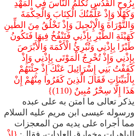
بِرُوحِ الْقُدُسِ تُكَلِّمُ النَّاسَ فِي الْمَهْدِ
وَكَهْلًا وَإِذْ عَلَّمْتُكَ الْكِتَابَ وَالْحِكْمَةَ
وَالتَّوْرَاةَ وَالْإِنْجِيلَ وَإِذْ تَخْلُقُ مِنَ الطِّينِ
كَهَيْئَةِ الطَّيْرِ بِإِذْنِي فَتَنْفُخُ فِيهَا فَتَكُونُ
طَيْرًا بِإِذْنِي وَتُبْرِئُ الْأَكْمَهَ وَالْأَبْرَصَ
بِإِذْنِي وَإِذْ تُخْرِجُ الْمَوْتَى بِإِذْنِي وَإِذْ
كَفَفْتُ بَنِي إِسْرَائِيلَ عَنْكَ إِذْ جِئْتَهُمْ
بِالْبَيِّنَاتِ فَقَالَ الَّذِينَ كَفَرُوا مِنْهُمْ إِنْ
هَذَا إِلَّا سِحْرٌ مُبِينٌ (110)}
يذكر تعالى ما امتن به على عبده
ورسوله عيسى ابن مريم عليه السلام
مما أجراه على يديه من المعجزات
الباهرات وخوارق العادات، فقال:
{إِذْ