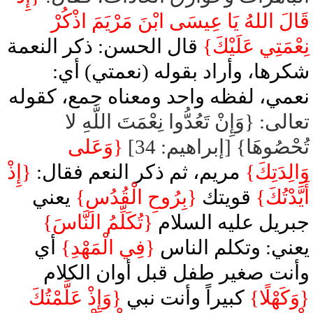
قَالَ اللهُ يَا عِيسَى ابْنَ مَرْيَمَ اذْكُرْ
نِعْمَتِي عَلَيْكَ}
قال الحسن: ذكر النعمة
شكرها، وأراد بقوله (نعمتي) أي:
نعمي، لفظه واحد ومعناه جمع، كقوله
تعالى: {وَإِنْ تَعُدُّوا نِعْمَتَ اللَّهِ لا
تُحْصُوهَا} [إبراهيم: 34]
{وَعَلى
وَالِدَتِكَ}
مريم، ثم ذكر النعم فقال:
{إِذْ
أَيَّدْتُكَ}
قويتك
{بِرُوحِ الْقُدُسِ}
يعني
جبريل عليه السلام
{تُكَلِّمُ النَّاسَ}
يعني: وتكلم الناس
{فِي الْمَهْدِ}
أي
وأنت صغير طفل قبل أوان الكلام
{وَكَهْلًا}
كبيراً وأنت نبي
{وَإِذْ عَلَّمْتُكَ