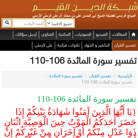
المقالات
الفيديو
الصوتيات
المكتبة
الفتاوى
أرسل سؤالك
تفسير القرآن
التكفير و الجهاد
تلاوات قرآنية
علي الرملي
تفسير سورة المائدة 106-110
الرئيسية
/
تفسير القرآن
/
تفسير سورة المائدة
/
تفسير سورة المائدة 106-110
تفسير سورة المائدة 106-110
{يَا أَيُّهَا الَّذِينَ آمَنُوا شَهَادَةُ بَيْنِكُمْ إِذَا
حَضَرَ أَحَدَكُمُ الْمَوْتُ حِينَ الْوَصِيَّةِ اثْنَانِ
ذَوَا عَدْلٍ مِنْكُمْ أَوْ آخَرَانِ مِنْ غَيْرِكُمْ إِنْ