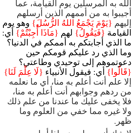
الله به المرسلين يوم القيامة، عما
أجيبوا به من أممهم الذين أرسلهم
إليهم
{يَوْمَ يَجْمَعُ اللهُ الرُّسُلَ}
وهو يوم
القيامة
{فَيَقُولُ}
لهم
{مَاذَا أُجِبْتُمْ}
أي:
ما الذي أجابتكم به أممكم في الدنيا؟
وما الذي رد عليكم قومكم حين
دعوتموهم إلى توحيدي وطاعتي؟
{قَالُوا}
أي: فيقول الأنبياء
{لَا عِلْمَ لَنَا}
إلا علم أنت أعلم به منا، أي ما نعلمه
من ردهم وجوابهم أنت أعلم به منا،
فلا يخفى عليك ما عندنا من علم ذلك
ولا غيره مما خفي من العلوم وما
ظهر.