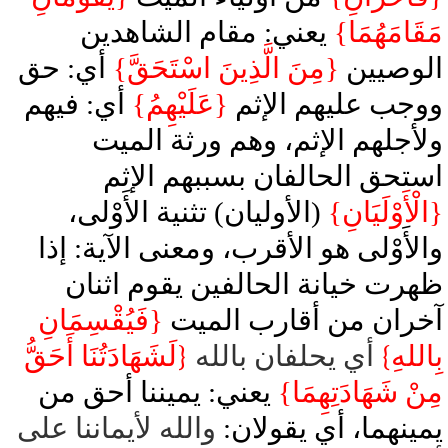
مَقَامَهُمَا}
يعني: مقام الشاهدين
الوصيين
{مِنَ الَّذِينَ اسْتَحَقَّ}
أي: حق
ووجب عليهم الإثم
{عَلَيْهِمُ}
أي: فيهم
ولأجلهم الإثم، وهم ورثة الميت
استحق الحالفان بسببهم الإثم
{الْأَوْلَيَانِ}
(الأوليان) تثنية الأَوْلى،
والأَوْلى هو الأقرب، ومعنى الآية: إذا
ظهرت خيانة الحالفين يقوم اثنان
آخران من أقارب الميت
{فَيُقْسِمَانِ
بِاللهِ
}
أي يحلفان بالله
{
لَشَهَادَتُنَا أَحَقُّ
مِنْ شَهَادَتِهِمَا}
يعني: يميننا أحق من
يمينهما، أي يقولان:
والله لأيماننا على