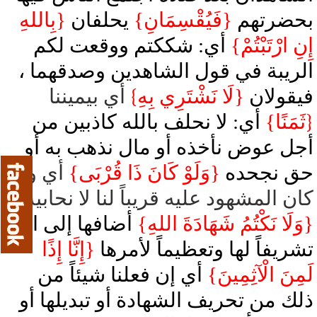
بحضرتهم
{فَيُقْسِمَانِ}
يحلفان
{بِاللهِ
إِنِ ارْتَبْتُمْ}
أي: شككتم ووقعت لكم
الريبة في قول الشاهدين وصدقهما ،
فيقولان
{لَا نَشْتَرِي بِهِ
}
أي بيميننا
{
ثَمَنًا}
أي: لا نحلف بالله كاذبين من
أجل عوض نأخذه أو مال نذهب به أو
حق نجحده
{وَلَوْ كَانَ ذَا قُرْبَى}
أي ولو
كان المشهود عليه قريباً لنا لا نحابيه
{وَلَا نَكْتُمُ شَهَادَةَ اللهِ}
أضافها إلى الله
تشريفاً لها وتعظيماً لأمرها
{إِنَّا إِذًا
لَمِنَ الْآثِمِينَ}
أي إن فعلنا شيئاً من
ذلك من تحريف الشهادة أو تبديلها أو