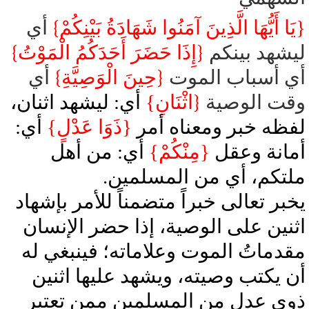
{يَا أَيُّهَا الَّذِينَ آمَنُوا شَهَادَةُ بَيْنِكُمْ
}
أي
ليشهد بينكم
{
إِذَا حَضَرَ أَحَدَكُمُ الْمَوْتُ
}
أي أسباب الموت
{
حِينَ الْوَصِيَّةِ
}
أي
وقت الوصية
{
اثْنَانِ}
أي: ليشهد اثنان،
لفظه خبر ومعناه أمر
{ذَوَا عَدْلٍ}
أي:
أمانة وعقل
{مِنْكُمْ}
أي: من أهل
ملتكم، أي من المسلمين.
يخبر تعالى خبراً متضمناً للأمر بإشهاد
اثنين على الوصية، إذا حضر الإنسان
مقدماتُ الموت وعلاماته؛ فينبغي له
أن يكتب وصيته، ويشهد عليها اثنين
ذوي عدل من المسلمين ممن تعتبر