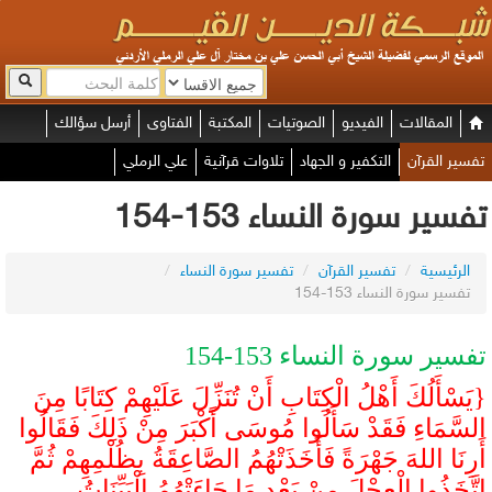
المقالات
الفيديو
الصوتيات
المكتبة
الفتاوى
أرسل سؤالك
تفسير القرآن
التكفير و الجهاد
تلاوات قرآنية
علي الرملي
تفسير سورة النساء 153-154
الرئيسية
/
تفسير القرآن
/
تفسير سورة النساء
/
تفسير سورة النساء 153-154
تفسير سورة النساء 153-154
{يَسْأَلُكَ أَهْلُ الْكِتَابِ أَنْ تُنَزِّلَ عَلَيْهِمْ كِتَابًا مِنَ
السَّمَاءِ فَقَدْ سَأَلُوا مُوسَى أَكْبَرَ مِنْ ذَلِكَ فَقَالُوا
أَرِنَا اللهَ جَهْرَةً فَأَخَذَتْهُمُ الصَّاعِقَةُ بِظُلْمِهِمْ ثُمَّ
اتَّخَذُوا الْعِجْلَ مِنْ بَعْدِ مَا جَاءَتْهُمُ الْبَيِّنَاتُ