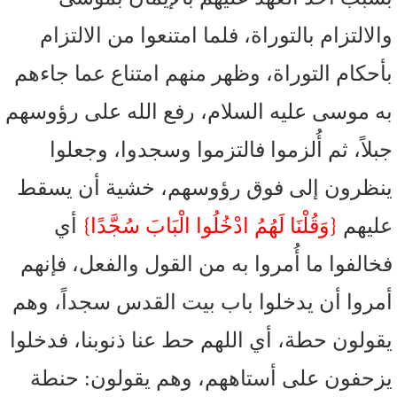
والالتزام بالتوراة، فلما امتنعوا من الالتزام
بأحكام التوراة، وظهر منهم امتناع عما جاءهم
به موسى عليه السلام، رفع الله على رؤوسهم
جبلاً، ثم أُلزموا فالتزموا وسجدوا، وجعلوا
ينظرون إلى فوق رؤوسهم، خشية أن يسقط
}
{
عليهم
وَقُلْنَا لَهُمُ ادْخُلُوا الْبَابَ سُجَّدًا
أي
فخالفوا ما أُمروا به من القول والفعل، فإنهم
أمروا أن يدخلوا باب بيت القدس سجداً، وهم
يقولون حطة، أي اللهم حط عنا ذنوبنا، فدخلوا
يزحفون على أستاههم، وهم يقولون: حنطة