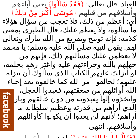
}
العباد. قال تعالى:
{فَقَدْ سَأَلُوا
يعني آباءهم
وأسلافهم من قبلهم
{مُوسَى أَكْبَرَ مِنْ ذَلِكَ}
أي: أعظم من ذلك، فلا تعجب من سؤال هؤلاء
ما سألوه، ولا يعظم عليك، قال الطبري بمعنى
كلامه: فإنه توبيخ وتقريع من الله تبارك وتعالى
لهم. يقول لنبيه صلى الله عليه وسلم: يا محمد
لا يعظمن عليك مسألتهم ذلك، فإنهم من
جهلهم بالله وجراءتهم عليه واغترارهم بحلمه،
لو أَنزلتَ عليهم الكتاب الذي سألوك أن تنزله
عليهم؛ لخالفوا أمر الله كما خالفوه بعد إحياء
الله أوائلهم من صعقتهم، فعبدوا العجل،
واتخذوه إلهاً يعبدونه من دون خالقهم وبارئهم
الذي أراهم من قدرته وعظيم سلطانه ما
أراهم؛ لأنهم لن يعدوا أن يكونوا كأوائلهم
وأسلافهم. انتهى