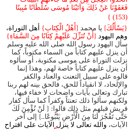
فَعَفَوْنَا عَنْ ذَلِكَ وَآتَيْنَا مُوسَى سُلْطَانًا مُبِينًا
(153) }
{
}
{يَسْأَلُكَ
يا محمد
أَهْلُ الْكِتَابِ}
أهل التوراة،
{
وهم اليهود
أَنْ تُنَزِّلَ عَلَيْهِمْ كِتَابًا مِنَ السَّمَاءِ}
سأل اليهود رسول الله صلى الله عليه وسلم
أن ينزل عليهم كتاباً من السماء مكتوباً، كما
نزلت التوراة على موسى مكتوبة، أو سألوه
أن ينزل عليهم كتاباً خاصة لهم، وهذا إنما
قالوه على سبيل التعنت والعناد والكفر
والإلحاد، لا انقياداً للحق، فالحق بينه لهم ربنا
تبارك وتعالى بآيات واضحات لا خفاء فيها،
ولكنهم سألوا ذلك تعنتاً وكفراً كما سأل كفار
{
قريش قبلهم مثل ذلك قالوا:
لَنْ نُؤْمِنَ لَكَ
}
حَتَّى تَفْجُرَ لَنَا مِنَ الْأَرْضِ يَنْبُوعًا..
إلى آخر
الآيات،
والله تعالى لا ينزل الآيات على اقتراح