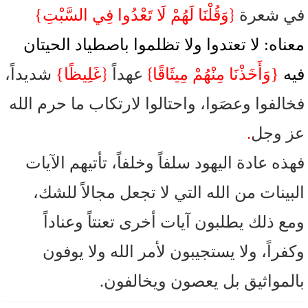
{
في شعرة
وَقُلْنَا لَهُمْ لَا تَعْدُوا فِي السَّبْتِ}
معناه: لا تعتدوا ولا تظلموا باصطياد الحيتان
{
}
فيه
{وَأَخَذْنَا مِنْهُمْ مِيثَاقًا
عهداً
غَلِيظًا}
شديداً،
فخالفوا وعصَوا، واحتالوا لارتكاب ما حرم الله
عز وجل
.
فهذه عادة اليهود سلفاً وخلفاً، تأتيهم الآيات
البينات من الله التي لا تجعل مجالاً للشك،
ومع ذلك يطلبون آيات أخرى تعنتاً وعناداً
وكفراً، ولا يستجيبون لأمر الله ولا يوفون
بالمواثيق بل يعصون ويخالفون.