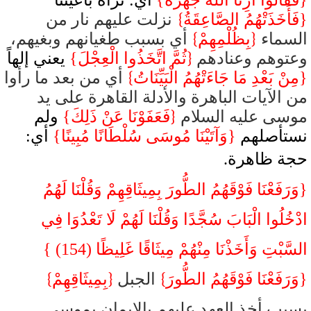
{فَقَالُوا أَرِنَا اللهَ جَهْرَةً}
أي: نراه بأعيننا
}
{فَأَخَذَتْهُمُ الصَّاعِقَةُ
نزلت عليهم نار من
}
{
السماء
بِظُلْمِهِمْ
أي بسبب طغيانهم وبغيهم،
{
وعتوهم وعنادهم
ثُمَّ اتَّخَذُوا الْعِجْلَ}
يعني إلهاً
}
{مِنْ بَعْدِ مَا جَاءَتْهُمُ الْبَيِّنَاتُ
أي من بعد ما رأوا
من الآيات الباهرة والأدلة القاهرة على يد
{
موسى عليه السلام
فَعَفَوْنَا عَنْ ذَلِكَ}
ولم
نستأصلهم
{وَآتَيْنَا مُوسَى سُلْطَانًا مُبِينًا}
أي:
حجة ظاهرة.
{وَرَفَعْنَا فَوْقَهُمُ الطُّورَ بِمِيثَاقِهِمْ وَقُلْنَا لَهُمُ
ادْخُلُوا الْبَابَ سُجَّدًا وَقُلْنَا لَهُمْ لَا تَعْدُوَا فِي
السَّبْتِ وَأَخَذْنَا مِنْهُمْ مِيثَاقًا غَلِيظًا (154) }
}
{
}
{وَرَفَعْنَا فَوْقَهُمُ الطُّورَ
الجبل
بِمِيثَاقِهِمْ
بسبب أخذ العهد عليهم بالإيمان بموسى