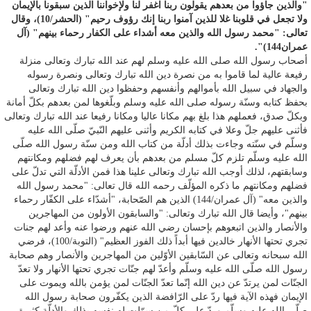
"والذين جاؤوا من بعدهم يقولون ربنا اغفر لنا ولإخواننا الذين سبقونا بالإيمان
ولا تجعل في قلوبنا غلا للذين آمنوا ربنا إنك رؤوف رحيم" (الحشر/10)، وقال
تعالى: "محمد رسول الله والذين معه أشداء على الكفار رحماء بينهم" (آل
عمران144)".
أصحاب رسول الله صلى الله عليه وسلم لهم عند الله تبارك وتعالى منزلة
رفيعة عالية لما قاموا به من نصرة دين الله تبارك وتعالى ونصرة رسوله
والجهاد في سبيل الله بأموالهم وأنفسهم وحفظوا دين الله تبارك وتعالى
بحفظ كتابه وسنّة رسوله صلى الله عليه وسلم وبلّغوها لمن بعدهم بكلّ أمانة
وبكلّ صدق، فعملهم هذا بلغ بهم مكانا عاليا ومكانا رفيعا عند الله تبارك وتعالى
فأثنى عليهم جلّ وعلا في كتابه الكريم وأثنى عليهم النّبيّ صلّى الله عليه
وسلّم في سنّته وجاءت بذلك أدلّة من كتاب الله ومن سنّة رسول الله صلّى
الله عليه وسلّم تلزم كلّ مسلم من بعدهم بأن يعرف لهم فضلهم ومكانتهم
وسابقتهم، لذلك أوجب الله تبارك وتعالى علينا هذا فمن الأدلّة التي تدلّ على
فضلهم ومكانتهم ما ذكره المؤلّف رحمه الله قال تعالى: "محمد رسول الله
والذين معه" (آل عمران/144) الذين هم الصّحابة، "أشدّاء على الكفّار رحماء
بينهم"، وأيضا قال الله تبارك وتعالى: "والسابقون الأولون من المهاجرين
والأنصار والذين اتبعوهم بإحسان رضي الله عنهم ورضوا عنه وأعد لهم جنات
تجري تحتها الأنهار خالدين فيها أبداً ذلك الفوز العظيم" (التوبة/100)، فرضي
الله سبحانه وتعالى عن السّابقين الأوّلين من المهاجرين والأنصار وهم صحابة
رسول الله صلّى الله عليه وسلّم وأعدّ لهم جنّات تجري تحتها الأنهار ولا تعدّ
الجنّات لمن يرتدّ عن دين الله إنّما تعدّ الجنّات لمن يؤمن بالله ويموت على
الإيمان فهذه الآية فيها ردّ على الرّافضة الذين يكفّرون صحابة رسول الله
صلّى الله عليه وسلّم وردّ على كلّ من سوّلت له نفسه بذلك والأدلّة كثيرة