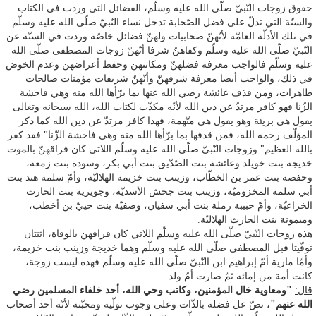
حقوق زوجات النّبيّ صلّى الله عليه وسلّم، الفضائل التي وردت في الكتاب
والسنّة التي تدلّ على فضل الصّحابة تدخل نساء النّبيّ صلّى الله عليه وسلّم
في تلك الأدلّة العامّة لأنّهنّ صحابيات ولهنّ فضائل خاصّة وردت في السنّة عن
النّبيّ صلّى الله عليه وسلّم وكفاهنّ شرفا أنّهنّ زوجات المصطفى صلّى الله
عليه وسلّم فالواجب معرفة فضلهنّ ومكانتهن وحفظ أعراضهن وعدم الخوض
في ذلك، والواجب أيضا معرفة شرفهنّ وأنّهنّ شريفات مؤمنات صالحات
طاهرات، ومن قذف عائشة رضي الله عنها بما برّأها الله منه وهي فاحشة
الزّنا فهو كافر مرتدّ عن دين الله لأنّه مكذّب لكتاب الله، الله سبحانه وتعالى
يقول هي بريئة وهو يقول هي متّهمة، فهذا كافر مرتدّ عن دين الله كما ذكر
المؤلّف رحمه الله، فمن قذفها بما برّأها الله منه وهي فاحشة الزّنا" فقد كفر
بالله العظيم" وزوجات النّبيّ صلّى الله عليه وسلّم اللاتي كان فراقهنّ بالموت
خديجة بنت خويلد وعائشة بنت الصّدّيق بنت أبي بكر، وسودة بنت زمعة،
وحفصة بنت عمر بن الخطّاب، وزينب بنت خزيمة الهلاليّة، وأمّ سلمة هند بنت
أبي سلمة المخزوميّة، وزينب بنت جحش الأسديّة، وجويرية بنت الحارث
الخزاعيّة، وأمّ حبيبة رملة بنت أبي سفيان، وصفيّة بنت حييّ بن أخطب،
وميمونة بنت الحارث الهلاليّة.
هذه زوجات النّبيّ صلّى الله عليه وسلّم اللاتي كان فراقهن بالوفاة، اثنتان
توفّيتا قبل المصطفى صلّى الله عليه وسلّم وهما خديجة وزينب بنت خزيمة،
وأمّا مارية أمّ إبراهيم ابن النّبيّ صلّى الله عليه وسلّم فهذه ليست زوجة،
كانت أمة من إمائه ثمّ صارت أمّ ولد.
قال:
"ومعاوية خال المؤمنين، وكاتب وحي الله، أحد خلفاء المسلمين رضي
الله عنهم"
، نصّ عل فضله بالذّات وعلى وجوب تولّيه ومحبّته لأنّه أحد أصحاب