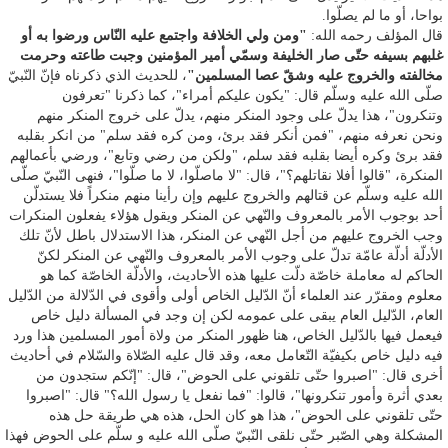
بواحا، أو ما لم يصلّوا.
قال المؤلف رحمه الله:
"ومن ولي الخلافة واجتمع عليه النّاس ورضوا به أو
غلبهم بسيفه حتّى صار الخليفة وسمّي أمير المؤمنين وجبت طاعته وحرمت
مخالفته والخروج عليه وشقّ عصا المسلمين"
، للحديث الذي ذكرناه فإنّ النّبيّ
صلّى الله عليه وسلّم قال: "يكون عليكم أمراء"، كما ذكرنا "تعرفون
وتنكرون"، هذا يدلّ على وجود المنكر منهم، يدلّ على خروج المنكر منهم
ونحن نعرفه منهم، "فمن أنكر فقد برئ، ومن كره فقد سلم" من انكر بقلبه
فقد برئ وكره أيضا بقلبه فقد سلم، "ولكن من رضي وتابع"، ورضي بأعمالهم
المنكرة، "قالوا أفلا نقاتلهم؟"، قال: "لا ماصلّوا، لا ما صلّوا"، فنهى النّبيّ صلّى
الله عليه وسلّم عن قتالهم والخروج عليهم وإن رأينا منهم منكراً فلا يستدلّن
أحد بوجوب الأمر بالمعروف والنّهي عن المنكر ويقول هؤلاء يفعلون المنكرات
وجب الخروج عليهم من أجل النّهي عن المنكر، هذا الاستدلال باطل لأنّ تلك
الأدلّة أدلّة عامّة تدلّ على وجوب الأمر بالمعروف والنّهي عن المنكر لكنّ
الحاكم له معاملة خاصّة دلّت عليها هذه الأحاديث، والأدلّة الخاصّة كما هو
معلوم ومقرّر عند العلماء أنّ الدّليل الخاص أولى وأقوى في الدّلالة من الدّليل
العام، الدّليل العام يبقى على عمومه لكن إن وجد في المسألة دليل خاص
فيعمل فيها بالدّليل الخاص، هنا ظهور المنكر من ولاة أمور المسلمين هذا ورد
فيه دليل خاص بكيفيّة التّعامل معه، وقد قال عليه الصّلاة والسّلام في أحاديث
أخرى قال: "اصبروا حتّى تلقوني على الحوض"، قال: "إنّكم ستجدون من
بعدي أثرة وأمور تنكرونها"، قالوا: "فما نفعل يا رسول الله؟" قال: "اصبروا
حتّى تلقوني على الحوض"، هذا هو كان الحل، هذه هي طريقة حل هذه
المشكلة وهي الصّبر حتّى نلقى النّبيّ صلّى الله عليه و سلّم على الحوض فهذا