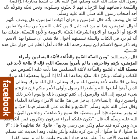
رسول الله صلّى الله عليه وسلّم، نصّ عليه بالذّات لشدّة محاربة الرّافضة
والشّيعة بأصنافهم لهذا الرّجل، فهم لا يحبّونه ويسبّونه، ونحن نحبّه ونتولاّه لأنّه
أحد أصحاب رسول الله صلّى الله عليه وسلّم.
أمّا هل يوصف بأنّه خال المؤمنين وإخوان أمّهات المؤمنين، هل يوصف بأنّهم
أخوال المؤمنين، هذا لم يرد فيه دليل لا من كتاب الله ولا من سنّة ولا تقاس
الأخوّة أو الأمومة أو الأبوّة الشّرعيّة الدّينيّة بالأمومة والأبوّة النّسبيّة، فلذلك بما
أنّه لم يرد في الكتاب والسنّة تسميتهم أخوال فلا ينبغي أن يسمّوا بهذا الاسم،
وقد ذكر شيخ الاسلام ابن تيمية رحمه الله خلاف أهل العلم في جواز مثل هذه
التّسميّة.
قال رحمه الله:
"ومن السنّة السّمع والطّاعة لأئمّة المسلمين وأمراء
المؤمنين، برّهم وفاجرهم، ما لم يأمروا بمعصيّة الله، فإنّه لا طاعة لأحد في
معصيّة الله"،
السّمع والطّاعة لأئمّة المسلمين هذا دلّت عليه النّصوص من
الكتاب والسنّة، ولكنّ ذلك مقيّد بطاعة الله أمّا إذا أمروا بمعصيّة الله تبارك
وتعالى فلا طاعة لأحد يعصي الله تبارك وتعالى، قال الله تبارك وتعالى: "يا أيها
الذين آمنوا أطيعوا الله وأطيعوا الرسول وأولي الأمر منكم فإن تنازعتم في
شيء فردوه إلى الله والرسول إن كنتم تؤمنون بالله واليوم الآخر ذلك خير
وأحسن تأويلا" (النساء/59)، يدخل في هذا طاعة الأمراء وطاعة العلماء كذلك،
وقال صلّى الله عليه وسلّم: "السّمع والطّاعة على المسلم فيما أحبّ وكره ما
لم يؤمر بمعصيّة فإذا أمر بمعصيّة فلا سمع ولا طاعة"، وجاء عن النّبيّ صلّى
الله عليه وسلّم أنّه قال: "يكون عليكم أمراء تعرفون وتنكرون فمن أنكر فقد
برئ ومن كره فقد سلم ولكن من رضي وتابع" ، قالوا: أفلا نقاتلهم؟ قال: "لا
ما صلّوا، لا ما صلّوا"، أي من كره بقلبه وأنكر بقلبه، وهذ الحديث عند مسلم.
هذا الحديث الأخير يدلّ على عدم جواز الخروج عليهم ما لم نر منهم كفرا