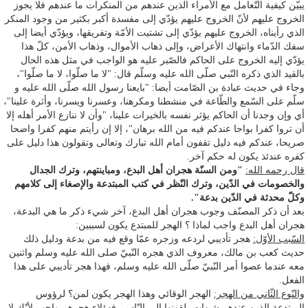
يبيّن كيفية التّعامل مع الأمراء الذين عندهم من المنكرات ما عندهم فلا يجوز
الخروج عليهم لأنّ الخروج عليهم يؤدّي إلى مفسدة أكبر بكثير من وجود المنكر
الذي رأيناه، الخروج عليهم يؤدّي إلى تشتيت الأمّة وتفريقها، ويؤدّي أيضا إلى
سفك الدّماء وانتهاك الأعراض، وإلى ذهاب الأموال، وذهاب الأمن، كلّ هذا
يؤدّي إليه الخروج على الحاكم فالصّبر عليه هو الواجب في مثل هذه الحال
بالقيد الذي ذكره النّبي صلّى الله عليه وسلّم قال: "لا ما صلّوا، لا ما صلّوا"،
وجاء في حديث عبادة بن الصّامت أيضا: "بايعنا رسول الله صلّى الله عليه و
سلّم على السّمع والطّاعة في منشطنا ومكرهنا، وعسرنا ويسرنا، وأثرة علينا"،
أي وإن وجدنا أن الحاكم يؤثر نفسه بالخيرات علينا، "وأن لا ننازع الأمر أهله إلا
أن تروا كفرا بواحا عندكم فيه من الله برهان"، إلا إن رأيتم منهم كفرا واضحا
صريحا، عندكم فيه دليل تقفون أمام الله تبارك وتعالى وتقولون هذا دليل على
كفره عندئذ يكون له حكم آخر.
قال رحمه الله:
"ومن السنّة هجران أهل البدع، ومباينتهم، وترك الجدال
والخصومات في الدّين، وترك النّظر في كتب المبتدعة والإصغاء إلى كلامهم
وكلّ محدثة في الدّين بدعة".
بعد أن ذكر المصنّف وجوب هجران أهل البدع، آخر شيء ذكر ما هي البدعة،
هجران أهل البدع واجب لماذا ؟ الهجر للمبتدع يكون لسببين:
السّبب الأوّل:
هجر تأديبي لردعه وزجره عمّا وقع فيه من بدعة ودليل ذلك
حديث كعب بن مالك، معروف الذي هجره النّبيّ صلى الله عليه وسلم واثنين
معه عندما عصوا أمر النّبيّ صلّى الله عليه وسلم، فهذا هجر تأديبي على هذا
الفعل.
والنّوع الثّاني من الهجر:
الهجر الوقائي وهذا الهجر يكون لمن؟ لرؤوس
المبتدعة الذين عندهم شبهات يلقونها إلى النّاس، فهؤلاء هجرهم واجب لأنّك لا