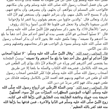
في بيان فضل أصحاب رسول الله صلى الله عليه وسلم وفي بيان مكانتهم
فالواجب على المسلم أن يتولّاهم، أن يحبّهم، وأن ينصرهم، وأن يدافع عنهم،
وأن لا يسمح لأحد بالنّيل منهم، وأن يترحّم عليهم، وأن يستغفر لهم لأنّ الله
تبارك وتعالى قال: "والذين جاؤوا من بعدهم يقولون ربنا اغفر لنا ولإخواننا
الذين سبقونا بالإيمان ولا تجعل في قلوبنا غلا للذين آمنوا ربنا إنك رؤوف
رحيم" (الأنفال/59)، ولا يجوز ذكر مساوئهم فإنّ النّبيّ صلّى الله عليه وسلّم
قال: "لا تسبّوا أصحابي فو الذّي نفسي بيده لو أنفق أحدكم مثل أحد ذهباً ما بلغ
مدّ أحدهم ولا نصيفه"، وهذا متّفق عليه، فلا يجوز لأحد أن يذكر أصحاب رسول
الله صلّى الله عليه وسلّم بسوء بل الواجب هو ذكر محاسنهم وفضلهم ونشر
ذلك بين النّاس.
قال المؤلف رحمه الله:
"وقال النّبيّ صلّى الله عليه وسلّم: "لا تسبّوا أصحابي
فإنّ أحدكم لو أنفق مثل أحد ذهبا ما بلغ مدّ أحدهم ولا نصيفه"،
وسبّ الصّحابة
بما يقتضي كفر أكثرهم كفر وردّة عن الإسلام لأنّ ذلك يؤدّي إلى الطّعن في
شريعة الله بالكامل، فشريعة الله الكتاب والسنّة ما بلغنا إلا عن طريق
أصحاب رسول الله صلّى الله عليه وسلّم فإذا كفّر الشّخص أصحاب رسول
الله أو طعن في عدالتهم ودينهم فقد أفسد الدّين بالكامل وضيّعه فلذلك من
طعن فيهم بذلك فهو كافر مرتدّ عن دين الله.
قال المؤلف رحمه الله:
"ومن السنّة التّرضّي عن أزواج رسول الله صلّى الله
عليه وسلّم، أمّهات المؤمنين المطهّرات، المبرّآت من كلّ سوء، أفضلّهنّ
خديجة بنت خويلد وعائشة الصّدّيقة بنت الصّدّيق التي برّأها الله في كتابه،
زوج النّبيّ صلّى الله عليه وسلّم في الدّنيا والآخرة ، فمن قذفها بما برّأها الله
منه فقد كفر بالله العظيم".