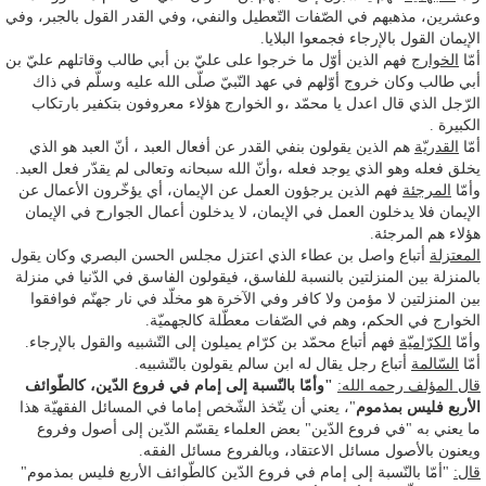
وعشرين، مذهبهم في الصّفات التّعطيل والنفي، وفي القدر القول بالجبر، وفي
الإيمان القول بالإرجاء فجمعوا البلايا.
أمّا
الخوارج
فهم الذين أوّل ما خرجوا على عليّ بن أبي طالب وقاتلهم عليّ بن
أبي طالب وكان خروج أوّلهم في عهد النّبيّ صلّى الله عليه وسلّم في ذاك
الرّجل الذي قال اعدل يا محمّد ،و الخوارج هؤلاء معروفون بتكفير بارتكاب
الكبيرة .
أمّا
القدريّة
هم الذين يقولون بنفي القدر عن أفعال العبد ، أنّ العبد هو الذي
يخلق فعله وهو الذي يوجد فعله ،وأنّ الله سبحانه وتعالى لم يقدّر فعل العبد.
وأمّا
المرجئة
فهم الذين يرجؤون العمل عن الإيمان، أي يؤخّرون الأعمال عن
الإيمان فلا يدخلون العمل في الإيمان، لا يدخلون أعمال الجوارح في الإيمان
هؤلاء هم المرجئة.
المعتزلة
أتباع واصل بن عطاء الذي اعتزل مجلس الحسن البصري وكان يقول
بالمنزلة بين المنزلتين بالنسبة للفاسق، فيقولون الفاسق في الدّنيا في منزلة
بين المنزلتين لا مؤمن ولا كافر وفي الآخرة هو مخلّد في نار جهنّم فوافقوا
الخوارج في الحكم، وهم في الصّفات معطّلة كالجهميّة.
وأمّا
الكرّاميّة
فهم أتباع محمّد بن كرّام يميلون إلى التّشبيه والقول بالإرجاء.
أمّا
السّالمة
أتباع رجل يقال له ابن سالم يقولون بالتّشبيه.
قال المؤلف رحمه الله:
"وأمّا بالنّسبة إلى إمام في فروع الدّين، كالطّوائف
الأربع فليس بمذموم
"، يعني أن يتّخذ الشّخص إماما في المسائل الفقهيّة هذا
ما يعني به "في فروع الدّين" بعض العلماء يقسّم الدّين إلى أصول وفروع
ويعنون بالأصول مسائل الاعتقاد، وبالفروع مسائل الفقه.
قال:
"أمّا بالنّسبة إلى إمام في فروع الدّين كالطّوائف الأربع فليس بمذموم"