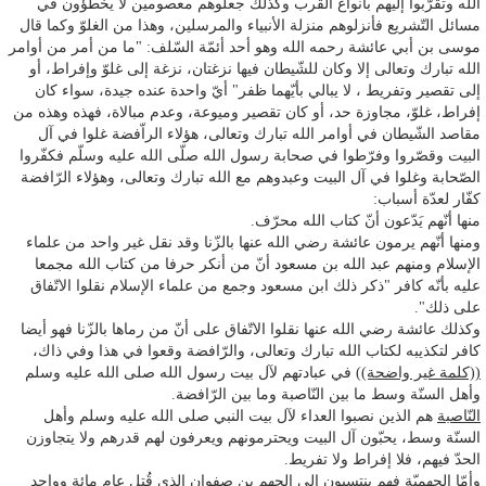
الله وتقرّبوا إليهم بأنواع القرب وكذلك جعلوهم معصومين لا يخطؤون في
مسائل التّشريع فأنزلوهم منزلة الأنبياء والمرسلين، وهذا من الغلوّ وكما قال
موسى بن أبي عائشة رحمه الله وهو أحد أئمّة السّلف: "ما من أمر من أوامر
الله تبارك وتعالى إلا وكان للشّيطان فيها نزغتان، نزغة إلى غلوّ وإفراط، أو
إلى تقصير وتفريط ، لا يبالي بأيّهما ظفر" أيّ واحدة عنده جيدة، سواء كان
إفراط، غلوّ، مجاوزة حد، أو كان تقصير وميوعة، وعدم مبالاة، فهذه وهذه من
مقاصد الشّيطان في أوامر الله تبارك وتعالى، هؤلاء الراّفضة غلوا في آل
البيت وقصّروا وفرّطوا في صحابة رسول الله صلّى الله عليه وسلّم فكفّروا
الصّحابة وغلوا في آل البيت وعبدوهم مع الله تبارك وتعالى، وهؤلاء الرّافضة
كفّار لعدّة أسباب:
منها أنّهم يَدّعون أنّ كتاب الله محرّف.
ومنها أنّهم يرمون عائشة رضي الله عنها بالزّنا وقد نقل غير واحد من علماء
الإسلام ومنهم عبد الله بن مسعود أنّ من أنكر حرفا من كتاب الله مجمعا
عليه بأنّه كافر "ذكر ذلك ابن مسعود وجمع من علماء الإسلام نقلوا الاتّفاق
على ذلك".
وكذلك عائشة رضي الله عنها نقلوا الاتّفاق على أنّ من رماها بالزّنا فهو أيضا
كافر لتكذيبه لكتاب الله تبارك وتعالى، والرّافضة وقعوا في هذا وفي ذاك،
((كلمة غير واضحة))
في عبادتهم لآل بيت رسول الله صلى الله عليه وسلم
وأهل السنّة وسط ما بين النّاصبة وما بين الرّافضة.
النّاصبة
هم الذين نصبوا العداء لآل بيت النبي صلى الله عليه وسلم وأهل
السنّة وسط، يحبّون آل البيت ويحترمونهم ويعرفون لهم قدرهم ولا يتجاوزن
الحدّ فيهم، فلا إفراط ولا تفريط.
وأمّا
الجهميّة
فهم ينتسبون إلى الجهم بن صفوان الذي قُتل عام مائة وواحد