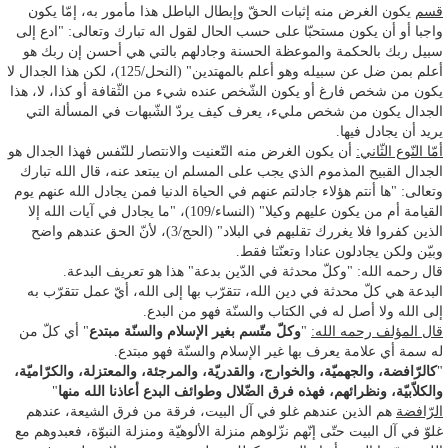
قسم
يكون الغرض منه إثبات الحقّ وإبطال الباطل هذا مأمور به، إمّا يكون
واجبا أو أن يكون مستحبّا على حسب الحال لقول اله تبارك وتعالى: "ادع إلى
سبيل ربك بالحكمة والموعظة الحسنة وجادلهم بالتي هي أحسن إن ربك هو
أعلم بمن ضل عن سبيله وهو أعلم بالمهتدين" (النحل/125)، لكن هذا الجدال لا
يكون من شخص فارغ أو يكون الشّخص عنده شيء من الثّقافة أو كذا، لا، هذا
الجدال يكون من شخص مليء، يعرف كيف يردّ الشّبهات في المسألة التي
يريد أن يجادل فيها.
أمّا النّوع الثّاني:
أن يكون الغرض منه التّعنيت والانتصار للنّفس فهذا الجدال هو
الجدال القبيح المذموم الذي يجب على المسلم ان يبتعد عنه، قال الله تبارك
وتعالى: "ها أنتم هؤلاء جادلتم عنهم في الحياة الدنيا فمن يجادل الله عنهم يوم
القيامة أم من يكون عليهم وكيلا" (النساء/109)، "ما يجادل في آيات الله إلا
الذين كفروا فلا يغررك تقلبهم في البلاد" (الحج/3)، لأنّ الحق عندهم واضح
وبيّن ولكن يجادلون عنادا وتعنّتا فقط.
قال رحمه الله: "وكلّ محدثة في الدّين بدعة" هذا هو تعريف البدعة.
البدعة هي كلّ محدثة في دين الله، تتقرّب بها إلى الله، أيّ عمل تتقرّب به
إلى الله ولا أصل له في الكتاب والسنّة فهو من البدع.
قال المؤلف رحمه الله:
"
وكلّ متّسم بغير الإسلام والسنّة مبتدع
" أي كلّ من
له سمة أي علامة يعرف بها غير الإسلام والسنّة فهو مبتدع.
"
كالرّافضة، والجهميّة، والخوارج، والقدريّة، والمرجئة، والمعتزلة، والكرّاميّة،
والكلاّبيّة، ونظرائهم، فهذه فرق الضّلال وطوائف البدع أعاذنا الله منها
"
الرّافضة
هم الذين عندهم غلو في آل البيت، فرقة من فرق الشيعة، عندهم
غلوّ في آل البيت حتّى إنّهم نزّلوهم منزلة الألوهيّة ومنزلة النبوّة، فعبدوهم مع