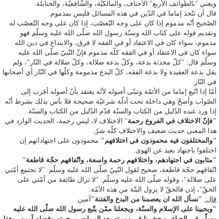
ويعني "بالطّوائف الأربع" الأحناف، والمالكيّة، والشّافعيّة، والحنابلة.
قال أن تتّخذ إماما في الدّين في هذه المسائل فليس بمذموم.
الصّحيح أنّه مذموم إذا كان على وجه التّعصّب، إذا كان على وجه التّعصّب له
وتقديم قوله على كتاب الله وسنّة رسول الله صلّى الله عليه وسلّم فهو
مذموم، سواء كان في الاعتقاد أو في الفقه لا فرق، والابتداع في دين الله
سواء كان في الاعتقاد أو في الفقه كلّه مذموم فإنّ النّبيّ صلّى الله عليه
وسلّم قال: "كلّ محدثة بدعة، وكلّ بدعة ضلالة، وكلّ ضلالة في النّار"، ولم
يقل بدعة العقيدة ولا بدعة الفقه، كلّ البدع مذمومة وكلّها في النّار أي أصحابها
في النّار.
أمّا إذا اتّبع إماما من الأئمّة وتبنّى أصوله لأنّه يعتقد بأنّ أصوله أقرب إلى
الصّواب وأصحّ وهي داخلة تحت أدلّة شرعيّة صحيحة فلا بأس بذلك بشرط أنّه
إذا ورد عنده الدّليل من الكتاب والسنّة قدّم الدّليل من الكتاب والسنّة.
"فإنّ الاختلاف في الفروع رحمة
" الاختلاف لا، ليس رحمة، الحديث الوارد في
هذا المعنى حديث ضعيف والاختلاف كلّه شرّ.
"والمختلفون فيه محمودون في اختلافهم"
محمودون على اجتهاداتهم إن
اختلفوا باجتهاد بعيد عن الهوى.
"مثابون في اجتهادهم، واختلافهم رحمة واسعة، واتّفاقهم حجّة قاطعة
"
اتّفاقهم حجّة قاطعة، صحيح لقول النّبيّ صلّى الله عليه وسلّم: "لا تجتمع أمّتي
على ضلالة"، وقوله صلّى الله عليه وسلّم: "لا تزال طائفة من أمّتي على
الحقّ"، إذن فالحقّ لا يزول البتّة من هذه الأمّة.
قال:
"نسأل الله ان يعصمنا من البدع والفتنة"
آمين.
"ويحيينا على الإسلام والسنّة، ويجعلنا ممّن يتّبع رسول الله صلّى الله عليه
وسلّم في الحياة، ويحشرنا في زمرته بعد الممات، برحمته وفضله آمين، وهذا