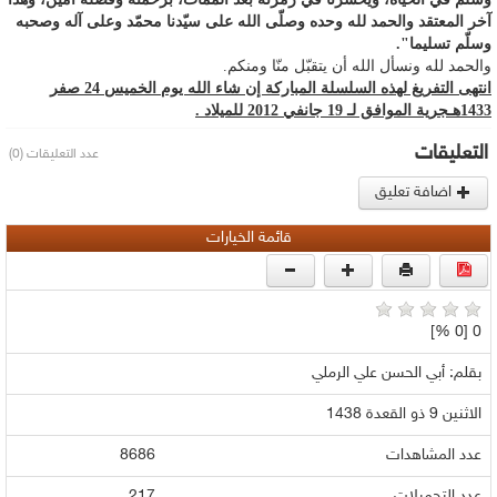
آخر المعتقد والحمد لله وحده وصلّى الله على سيّدنا محمّد وعلى آله وصحبه
وسلّم تسليما".
والحمد لله ونسأل الله أن يتقبّل منّا ومنكم.
انتهى التفريغ لهذه السلسلة المباركة إن شاء الله يوم الخميس 24 صفر
1433هـجرية الموافق لـ 19 جانفي 2012 للميلاد .
التعليقات
عدد التعليقات (0)
اضافة تعليق
قائمة الخيارات
0 [0 %]
بقلم: أبي الحسن علي الرملي
الاثنين 9 ذو القعدة 1438
عدد المشاهدات
8686
عدد التحميلات
217