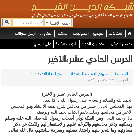
المقالات
الفيديو
الصوتيات
المكتبة
الفتاوى
أرسل سؤالك
تفسير القرآن
التكفير و الجهاد
تلاوات قرآنية
علي الرملي
الدرس الحادي عشر،الأخير
الرئيسية
/
شروح العقيدة المفرغة
/
شرح لمعة الاعتقاد
/
الدرس الحادي عشر،الأخير
[الدرس الحادي عشر والأخير]
الحمد لله والصلاة والسلام على رسول الله ، أمّا بعد :
فهذا المجلس الحادي عشر من مجالس شرح لمعة الاعتقاد وهو المجلس
الأخير من مجالسها وبذلك نختم الكتاب بحمد الله وتوفيقه.
قال رحمه الله:
"ومن السنّة تولّي أصحاب رسول الله صلى الله عليه وسلم
ومحبّتهم وذكر محاسنهم والتّرحّم عليهم والاستغفار لهم والكفّ عن ذكر
مساوئهم وما شجر بينهم واعتقاد فضلهم ومعرفة سابقتهم، قال الله تعالى: