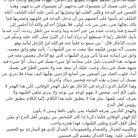
تأمن على نفسك أن يغمسوك في بدعتهم، أن يغمسوك في بدعتهم، وهذه
الغمس في البدعة وتلقّي القلب لها وتشرّبها لم يأمن عليه أئمّة السّلف، أئمّة
السّلف لم يأمنوا على أنفسهم من أن تدخل البدعة في قلوبهم وتتشربها فما
بالك بحالها نحن، نحن من باب أولى، فلا يقولنّ أحدكم والله أنا أجلس إلى
المبتدع فما وجدت عنده من خير أخذته وما وجدته من باطل رددته، أنت عندما
يأتيك الباطل ربّما لا تستطيع أن تردّه كما ذكر النّبيّ صلّى الله عليه وسلّم في
حديث الدّجال قال: "من سمع به فلينأ عنه فو الله لئنّ الرّجل ليأتيه وهو
يحسب أنّه مؤمن فيتّبعه ممّا يبعث به من الشّبهات"، يأتيه وهو واثق بنفسه،
واثق من إيمانه عندما يأتي ويرى الشّبهات التي مع الدّجال ينغمس معه في
شبهاته، هذا الحديث دليل على مجانبة أيّ شيء يفتنك في دينك، أيّ شيء فيه
شبهة تفتنك في دينك وجبت عليك أن تبتعد عنه ولا تحسن الظنّ في نفسك
أبدا، قلوب العباد بين أصبعين من أصابع الرّحمن يقلّبها كيف يشاء فلا تدري عن
نفسك أن تتشرّب هذه البدعة فتخسر دنياك وآخرتك.
وهذا الدّليل الذي ذكرناه في الدّجال هو دليل الهجر الوقائي، لكن هذا الهجر لا
يكون لأيّ أحد، شخص لا يفهم كوعه من بوعه ولا يدري ماهي الشّبهة ولا
يعرف كيف يلقيها، مثل هذا لا ينطبق عليه هذا الكلام، إنّما الكلام ينطبق على
رؤوس أهل البدع.
والهجر التأديبي يعرفه العلماء متى يكون نافعا ومتى لا يكون.
أمّا الهجر الوقائي فكما ذكرنا إذا كان الشّخص من رؤوس أهل البدع أو ممّن
يُنظِّر لأهل البدع ويلقي الشّبهات فهذا هجره واجب.
وبالنّسبة للجدال والخصام والخصومات: الجدال الذي هو المنازعة مع الخصم
للتغلّب عليه، وهذا الجدال ينقسم إلى قسمين: