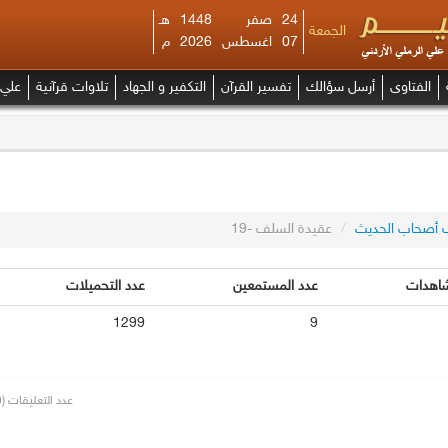
24
صفر
1448
هـ
الجمعة
07
اغسطس
2026
م
الفتاوى
أرسل سؤالك
تفسير القرآن
التكفير و الجهاد
تلاوات قرآنية
علي 
 أصحاب الحديث
/
عقيدة السلف -19
شاهدات
عدد المستمعين
عدد التحميلات
1299
9
عدد التعليقات (0)