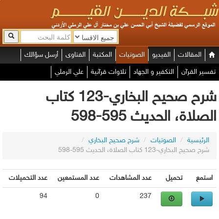
المقالات
الفيديو
الصوتيات
المكتبة
الفتاوى
أرسل سؤالك
تفسير القرآن
التكفير و الجهاد
تلاوات قرآنية
علي الرملي
شرح صحيح البخاري-123 كتاب
الصلاة، الحديث 595-598
الرئيسية
/
الصوتيات
/
شرح صحيح البخاري
/
شرح صحيح البخاري-123 كتاب الصلاة، الحديث 595-598
استمع
تحميل
عدد المشاهدات
عدد المستمعين
عدد التحميلات
94
0
237