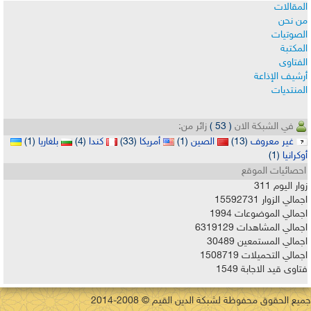
المقالات
من نحن
الصوتيات
المكتبة
الفتاوى
أرشيف الإذاعة
المنتديات
في الشبكة الان
( 53 )
زائر من:
غير معروف
(13)
الصين
(1)
أمريكا
(33)
كندا
(4)
بلغاريا
(1)
أوكرانيا
(1)
احصائيات الموقع
زوار اليوم
311
اجمالي الزوار
15592731
اجمالي الموضوعات
1994
اجمالي المشاهدات
6319129
اجمالي المستمعين
30489
اجمالي التحميلات
1508719
فتاوى قيد الاجابة
1549
جميع الحقوق محفوظة لشبكة الدين القيم © 2008-2014