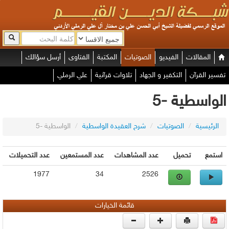
المقالات
الفيديو
الصوتيات
المكتبة
الفتاوى
أرسل سؤالك
تفسير القرآن
التكفير و الجهاد
تلاوات قرآنية
علي الرملي
الواسطية -5
الرئيسية
/
الصوتيات
/
شرح العقيدة الواسطية
/
الواسطية -5
استمع
تحميل
عدد المشاهدات
عدد المستمعين
عدد التحميلات
1977
34
2526
قائمة الخيارات