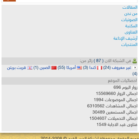
المقالات
من نحن
الصوتيات
المكتبة
الفتاوى
أرشيف الإذاعة
المنتديات
في الشبكة الان
( 87 )
زائر من:
غير معروف
(24)
كندا
(3)
أمريكا
(55)
الصين
(1)
قريت بريتن
(4)
احصائيات الموقع
زوار اليوم
696
اجمالي الزوار
15569660
اجمالي الموضوعات
1994
اجمالي المشاهدات
6310562
اجمالي المستمعين
30489
اجمالي التحميلات
1504607
فتاوى قيد الاجابة
1549
جميع الحقوق محفوظة لشبكة الدين القيم © 2008-2014