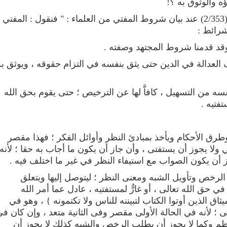
ه والوثوق به ؟!
قال السمعاني في " قواطع الأدلة " (2/353) عند بيان شروط المفتي من العلماء : " فنقول : المفتي
شرائط :
 وقد قدمنا شروط المجتهد وصفته .
لعدالة في الدين حتى يثق بنفسه في التزام حقوقه ، ويوثق به
ه من التسهيل ، كافاَّ لها عن الترخيص ؛ حتى يقوم بحق الله
فتيه .
رق الأحكام ويأخذ بمبادئ النظر وأوائل الفكر ؛ فهذا مقصر
 ولا يجوز أن يستفتى ، وأن جاز أن يكون ما أجاب به حقا ؛ لأنه
أن يكون الصواب مع استيفاء النظر في غير ما اختلف فيه .
الرخص وتأويل الشبه ومعنى النظر ؛ ليتوصل إليها ويتعلق
ي حق الله تعالى ، أو غارٌّ لمستفتيه ، عادل عما أمر الله
ثاق الذين أوتوا الكتاب لتبيننه للناس ولا تكتمونه } ، وهو في
ى ؛ لأنه في الحالة الأولى مقصر وفى الثانية متعد ، وإن كان ف
ي أعظم وكما لا يجوز أن يطلب الرخص والشبه كذلك لا يجوز أن