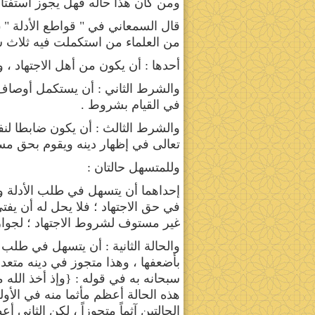
ومن كان هذا حاله فهل يجوز استفتاؤ
من العلماء من استكملت فيه ثلاث 
أحدها : أن يكون من أهل الاجتهاد ،
والشرط الثاني : أن يستكمل أوصاف ا
في القيام بشروط .
والشرط الثالث : أن يكون ضابطا لنفس
تعالى في إظهار دينه ويقوم بحق مست
وللمتسهل حالتان :
إحداهما أن يتسهل في طلب الأدلة وط
في حق الاجتهاد ؛ فلا يحل له أن يفتي
غير مستوف لشروط الاجتهاد ؛ لجواز 
والحالة الثانية : أن يتسهل في طلب 
بأضعفها ، وهذا متجوز في دينه متعد ف
سبحانه به في قوله : {وإذ أخذ الله مي
هذه الحالة أعظم مأثما منه في الأول
الحالتين آثماً متجوزاً ، لكن الثان