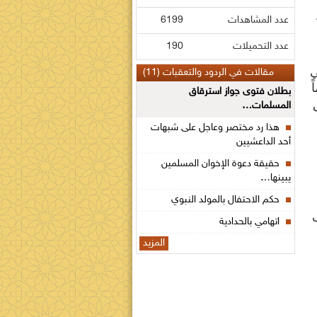
عدد المشاهدات
6199
عدد التحميلات
190
ي
مقالات في الردود والتعقبات (11)
ً
بطلان فتوى جواز استرقاق
المسلمات…
هذا رد مختصر وعاجل على شبهات
أحد الداعشيين
حقيقة دعوة الإخوان المسلمين
يبينها…
حكم الاحتفال بالمولد النبوي
ى
اتهامي بالحدادية
المزيد