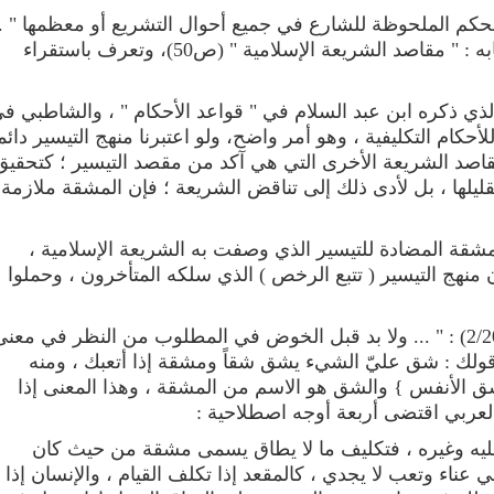
لحكم الملحوظة للشارع في جميع أحوال التشريع أو معظمها " .
كما عرفها الطاهر بن عاشور في كتابه : " مقاصد الشريعة الإسلامية " (ص50)، وتعرف باستقراء
لذي ذكره ابن عبد السلام في " قواعد الأحكام " ، والشاطبي ف
حكام التكليفية ، وهو أمر واضح، ولو اعتبرنا منهج التيسير دائما
قاصد الشريعة الأخرى التي هي آكد من مقصد التيسير ؛ كتحقيق
قليلها ، بل لأدى ذلك إلى تناقض الشريعة ؛ فإن المشقة ملازمة
شقة المضادة للتيسير الذي وصفت به الشريعة الإسلامية ،
 منهج التيسير ( تتبع الرخص ) الذي سلكه المتأخرون ، وحملوا
قال الشاطبي في " الموافقات " (2/207) : " ... ولا بد قبل الخوض في المطلوب من النظر في معن
ولك : شق عليّ الشيء يشق شقاً ومشقة إذا أتعبك ، ومنه
ا بشق الأنفس } والشق هو الاسم من المشقة ، وهذا المعنى إذا
لعربي اقتضى أربعة أوجه اصطلاحية :
 عليه وغيره ، فتكليف ما لا يطاق يسمى مشقة من حيث كان
ي عناء وتعب لا يجدي ، كالمقعد إذا تكلف القيام ، والإنسان إذا