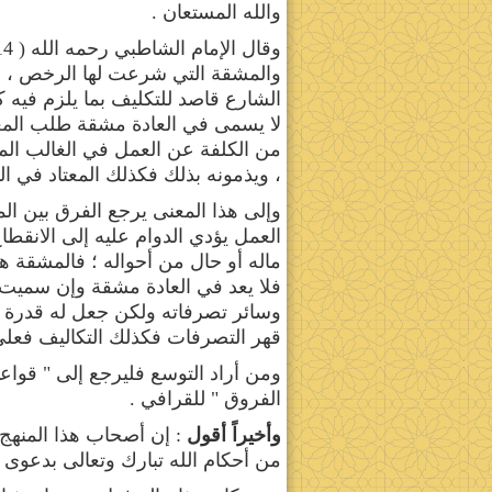
والله المستعان .
والمشقة التي شرعت لها الرخص ، وتخف
الشارع قاصد للتكليف بما يلزم فيه
لا يسمى في العادة مشقة طلب المعاش
من الكلفة عن العمل في الغالب المع
، ويذمونه بذلك فكذلك المعتاد في ال
وإلى هذا المعنى يرجع الفرق بين ال
العمل يؤدي الدوام عليه إلى الانق
ماله أو حال من أحواله ؛ فالمشقة ه
فلا يعد في العادة مشقة وإن سميت ك
وسائر تصرفاته ولكن جعل له قدرة 
قهر التصرفات فكذلك التكاليف فعلى
ومن أراد التوسع فليرجع إلى " قواعد 
الفروق " للقرافي .
وأخيراً أقول
: إن أصحاب هذا المنهج م
من أحكام الله تبارك وتعالى بدعوى ا