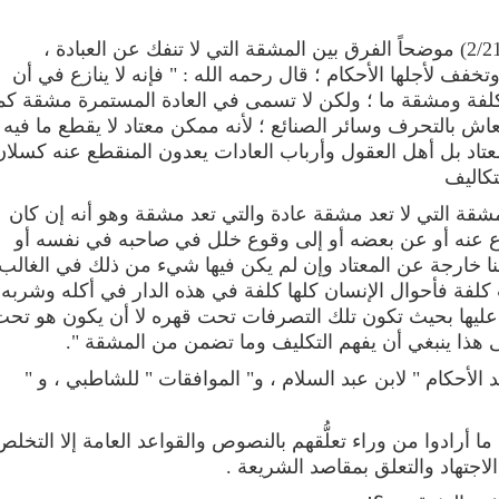
وقال الإمام الشاطبي رحمه الله ( 2/214) موضحاً الفرق بين المشقة التي لا تنفك عن العبادة ،
ف لأجلها الأحكام ؛ قال رحمه الله : " فإنه لا ينازع في أن
 كلفة ومشقة ما ؛ ولكن لا تسمى في العادة المستمرة مشقة كم
 بالتحرف وسائر الصنائع ؛ لأنه ممكن معتاد لا يقطع ما فيه
تاد بل أهل العقول وأرباب العادات يعدون المنقطع عنه كسلان
تكاليف
مشقة التي لا تعد مشقة عادة والتي تعد مشقة وهو أنه إن كان
طاع عنه أو عن بعضه أو إلى وقوع خلل في صاحبه في نفسه أو
نا خارجة عن المعتاد وإن لم يكن فيها شيء من ذلك في الغالب
لفة فأحوال الإنسان كلها كلفة في هذه الدار في أكله وشربه
عليها بحيث تكون تلك التصرفات تحت قهره لا أن يكون هو تحت
 هذا ينبغي أن يفهم التكليف وما تضمن من المشقة ".
الأحكام " لابن عبد السلام ، و" الموافقات " للشاطبي ، و "
ا أرادوا من وراء تعلُّقهم بالنصوص والقواعد العامة إلا التخلص
لاجتهاد والتعلق بمقاصد الشريعة .