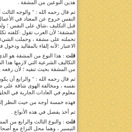
هذين النوعين من المشقة .
ثم قال رحمه الله : " والوجه الثالث
النفس خروج عن المعتاد في الأعمال 
قبل التكليف ،شاق على النفس ؛ ولذ
المشقة؛ لأن العرب تقول :كلفته تكليف
تحملته على مشقة ، وحملت الشيء تكل
الاعتبار ؛لأنه إلقاء بالمقاليد ودخول 
قلت
: هذا النوع من المشقة هو الذ
التكاليف الشرعية التي لازمها هذا ال
من المشقة بحيث تنفيه ؛ لأن رفعه 
ثم قال رحمه الله : " والرابع أن يك
نفسه ، ومخالفة الهوى شاقة على صا
معلوم في العادات الجارية في الخلق
فهذه خمسة أوجه من حيث النظر إلى
ثم أخذ يفصل في هذه الأنواع .
قلت
: والنوع الثالث والرابع من ال
التيسير ، وهما محل النزاع مع أصحاب 