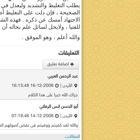
يطلب التغليظ والتشديد وليعدل في ا
الصحيحة ، فإن دلت على التغليظ أ
الاجتهاد أمسك عن ذكره . فهذه الشر
للفتيا ، ولايحل لسائل علم بحاله أن ي
والله أعلم ، وهو الموفق .
التعليقات
اضافة تعليق
عبد الرحمن العربي
الأردن |
2008-12-16 16:13:48
جزاك الله خيرا على هذا الكلام
أبو الحسن انس الرفاتي
الأردن |
2008-12-14 07:19:46
والله لقد كفيتم ووفيتم في نقض أصولهم الفا
المقالات