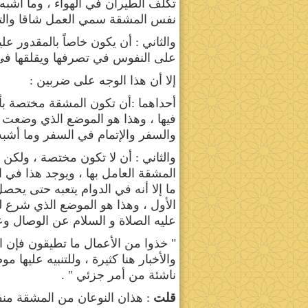
تكلف الطيران في الهواء ، وما أشبه
نفس المشقة سمي العمل شاقا وال
والثاني : أن يكون خاصاً بالمقدور ع
على النفوس في تصرفها ويقلقها في ا
إلا أن هذا الوجه على ضربين :
أحداهما :أن تكون المشقة مختصة بأ
فيها ، وهذا هو الموضع الذي وضعت
والسفر والإتمام في السفر وما أشبه
والثاني : أن لا تكون مختصة ، ولكن
المشقة العامل بها ، ويوجد هذا في ا
ما إلا أنه في الدوام يتعبه حتى ي
الأول ، وهذا هو الموضع الذي شرع له 
عليه الصلاة و السلام عن الوصال وع
" خذوا من الأعمال ما تطيقون فإن الل
والأخبار هنا كثيرة ، وللتنبيه عليه
ناشئة من أمر جزئي " .
قلت
: هذان النوعان من المشقة منف