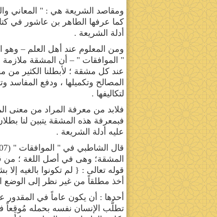
ومقاصد الشريعة هي : " المعاني وا
أدلة الشريعة .
ومن المعلوم عند أهل العلم – وهو ا
" الموافقات " – أن المشقة ملازمة للأ
عند كل مشقة ؛ لأبطلنا الكثير من م
المصالح وتكميلها ، ودفع المفاسد وت
لتكاليفها .
فلابد من معرفة المراد من معنى الم
فبمعرفة هذه المشقة يتبين لنا بطلان
عليه أدلة الشريعة .
المشقة؛ وهى في أصل اللغة ؛ من ق
قوله تعالى : { لم تكونوا بالغيه إل
أخذ مطلقاً من غير نظر إلى الوضع ا
أحدها : أن يكون عاماً في المقدور
تطلُّب الإنسان نفسه بحمله مُوقِعاً ف