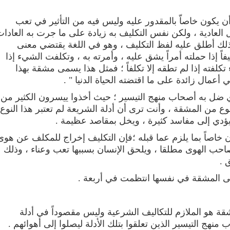
 أن يكون خاصاّ بالمقدور عليه وليس فيه من التأثير في تعب
العادية ، ولكن نفس التكليف به زيادة على ما جرت به العادا
لك أطلق عليه لفظ التكليف ، وهو في اللغة يقتضي معنى
اً إذا حملته أمراً يشق عليه ، وأمرته به ، وتكلفت الشيء إذا
فته إذا لم تطقه إلا تكلفاً ؛ فمثل هذا يسمى مشقة بهذا
في أعمال زائدة على ما اقتضته الحياة الدنيا " .
ي ضل به أصحاب منهج التيسير ؛ حيث أخذوا ييسرون الكثير من
نوع من المشقة ، وأنت ترى أن أدلة الشريعة لم تعتبر هذا النوع
يؤدي إلى مفاسد كثيرة ، ويخل بمقاصد عظيمة .
ون خاصاً بما يلزم عما قبله ؛فإن التكليف إخراج للمكلف عن هوى
حب الهوى مطلقا ، ويلحق الإنسان بسببها تعب وعناء ، وذلك
 .
 المشقة في نفسها انتظمت في أربعة .
مشقة هو الملازم للتكاليف الشرعية وليس مقصوداً في أدلة
منهج التيسير الذين تعلقوا بتلك الأدلة ليصلوا إلى أهوائهم .